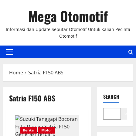
Skip
Mega Otomotif
to
content
Informasi dan Update Seputar Otomotif Untuk Kalian Pecinta
Otomotif
Primary
Menu
Home
Satria F150 ABS
Satria F150 ABS
SEARCH
Search
Berita
Motor