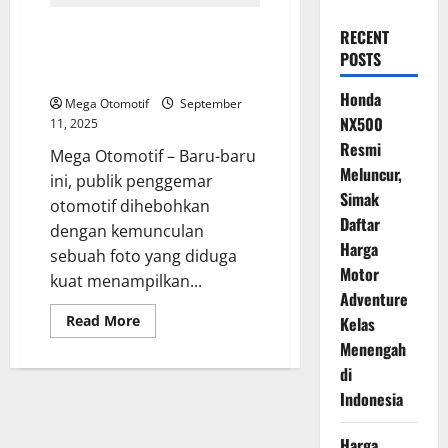
Suzuki Tanggapi Bocoran Foto
RECENT
Diduga Satria F150 Generasi
POSTS
Terbaru
Honda
Mega Otomotif
September
NX500
11, 2025
Resmi
Mega Otomotif – Baru-baru
Meluncur,
ini, publik penggemar
Simak
otomotif dihebohkan
Daftar
dengan kemunculan
Harga
sebuah foto yang diduga
Motor
kuat menampilkan...
Adventure
Read
Read More
Kelas
more
Menengah
about
Suzuki
di
Tanggapi
Bocoran
Indonesia
Foto
Diduga
Satria
Harga
F150