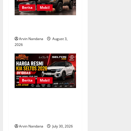
Berita
Mobil
Harga Toyota Land Cruiser
FJ Indonesia Masih Dihitung
Arvin Nandana
August 3,
2026
Berita
Mobil
Harga Resmi Kia Seltos
2026 di GIIAS, Simak Varian,
Fitur, dan Keunggulan SUV
Terbaru
Arvin Nandana
July 30, 2026