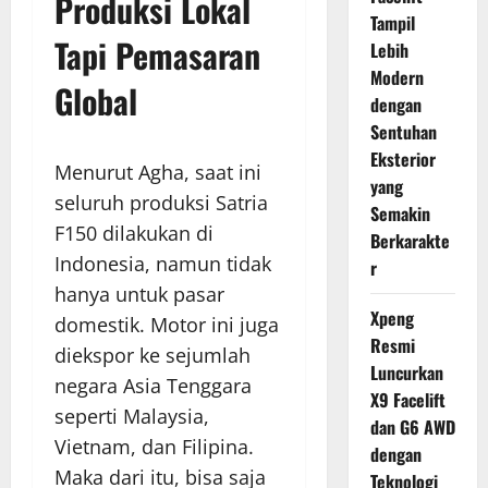
Produksi Lokal
Tampil
Tapi Pemasaran
Lebih
Modern
Global
dengan
Sentuhan
Eksterior
Menurut Agha, saat ini
yang
seluruh produksi Satria
Semakin
F150 dilakukan di
Berkarakte
Indonesia, namun tidak
r
hanya untuk pasar
Xpeng
domestik. Motor ini juga
Resmi
diekspor ke sejumlah
Luncurkan
negara Asia Tenggara
X9 Facelift
seperti Malaysia,
dan G6 AWD
Vietnam, dan Filipina.
dengan
Maka dari itu, bisa saja
Teknologi