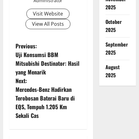
Administrator
2025
Visit Website
October
View All Posts
2025
P
September
Previous:
2025
Uji Konsumsi BBM
o
Mitsubishi Destinator: Hasil
August
s
yang Menarik
2025
Next:
t
Mercedes-Benz Hadirkan
n
Terobosan Baterai Baru di
EQS, Tempuh 1.205 Km
a
Sekali Cas
v
i