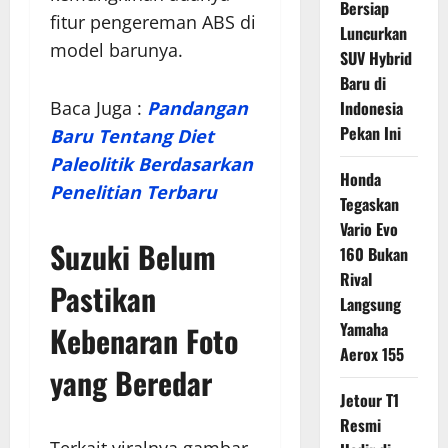
Bersiap
fitur pengereman ABS di
Luncurkan
model barunya.
SUV Hybrid
Baru di
Baca Juga :
Pandangan
Indonesia
Pekan Ini
Baru Tentang Diet
Paleolitik Berdasarkan
Honda
Penelitian Terbaru
Tegaskan
Vario Evo
Suzuki Belum
160 Bukan
Rival
Pastikan
Langsung
Yamaha
Kebenaran Foto
Aerox 155
yang Beredar
Jetour T1
Resmi
Terkait viralnya gambar