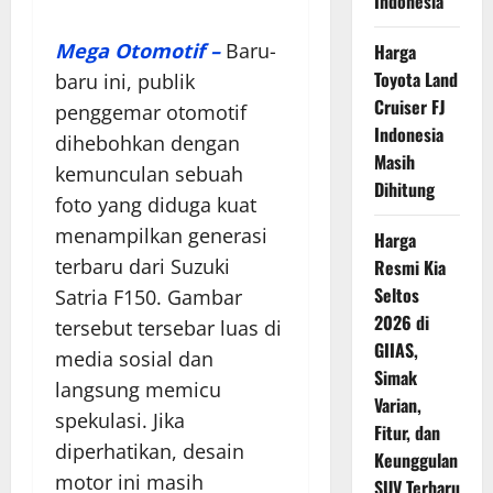
Indonesia
Mega Otomotif –
Baru-
Harga
Toyota Land
baru ini, publik
Cruiser FJ
penggemar otomotif
Indonesia
dihebohkan dengan
Masih
kemunculan sebuah
Dihitung
foto yang diduga kuat
menampilkan generasi
Harga
terbaru dari Suzuki
Resmi Kia
Seltos
Satria F150. Gambar
2026 di
tersebut tersebar luas di
GIIAS,
media sosial dan
Simak
langsung memicu
Varian,
spekulasi. Jika
Fitur, dan
diperhatikan, desain
Keunggulan
motor ini masih
SUV Terbaru