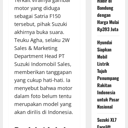
Hadir di
Bandung
motor yang diduga
dengan
sebagai Satria F150
Harga Mulai
tersebut, pihak Suzuki
Rp393 Juta
akhirnya buka suara.
Teuku Agha, selaku 2W
Hyundai
Sales & Marketing
Siapkan
Department Head PT
Mobil
Listrik
Suzuki Indomobil Sales,
Tujuh
memberikan tanggapan
Penumpang
yang cukup hati-hati. Ia
Rakitan
menyebut bahwa motor
Indonesia
dalam foto belum tentu
untuk Pasar
merupakan model yang
Nasional
akan dirilis di Indonesia.
Suzuki XL7
Facelift