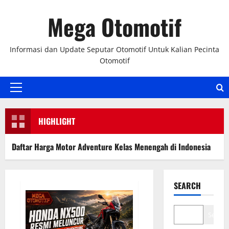
Skip
Mega Otomotif
to
content
Informasi dan Update Seputar Otomotif Untuk Kalian Pecinta
Otomotif
Primary
Menu
HIGHLIGHT
aftar Harga Motor Adventure Kelas Menengah di Indonesia
SEARCH
Search