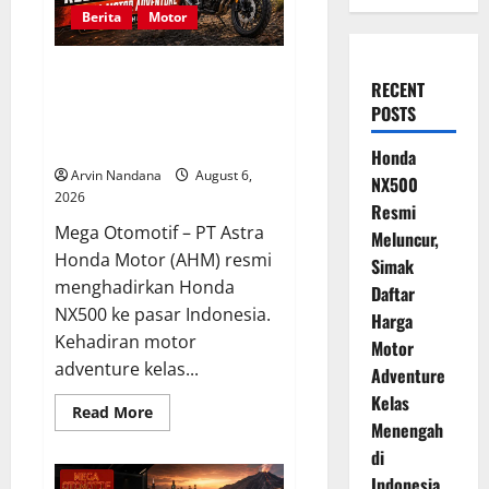
Berita
Motor
Honda NX500 Resmi Meluncur,
RECENT
Simak Daftar Harga Motor
POSTS
Adventure Kelas Menengah di
Indonesia
Honda
Arvin Nandana
August 6,
NX500
2026
Resmi
Mega Otomotif – PT Astra
Meluncur,
Honda Motor (AHM) resmi
Simak
menghadirkan Honda
Daftar
NX500 ke pasar Indonesia.
Harga
Kehadiran motor
Motor
adventure kelas...
Adventure
Kelas
Read
Read More
more
Menengah
about
di
Honda
NX500
Indonesia
Resmi