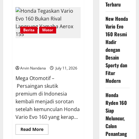
about
Terbaru
Mitsubishi
Bersiap
Luncurkan
New Honda
SUV
Hybrid
Vario Evo
Baru
Berita
Motor
di
160 Resmi
Indonesia
Pekan
Hadir
Ini
Honda Tegaskan Vario Evo 160
dengan
Bukan Rival Langsung Yamaha
Desain
Aerox 155
Sporty dan
Arvin Nandana
July 11, 2026
Fitur
Mega Otomotif –
Modern
Persaingan skutik
premium di Indonesia
Honda
kembali menjadi sorotan
Ryden 160
setelah kemunculan Honda
Siap
Vario Evo 160 yang kerap...
Meluncur,
Calon
Read
Read More
Penantang
more
about