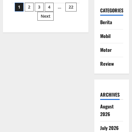
Jetour
Posts
T1
1
2
3
4
…
22
Resmi
CATEGORIES
Hadir
Next
pagination
di
Berita
Bandung
dengan
Harga
Mulai
Mobil
Rp393
Juta
Motor
Review
ARCHIVES
August
2026
July 2026