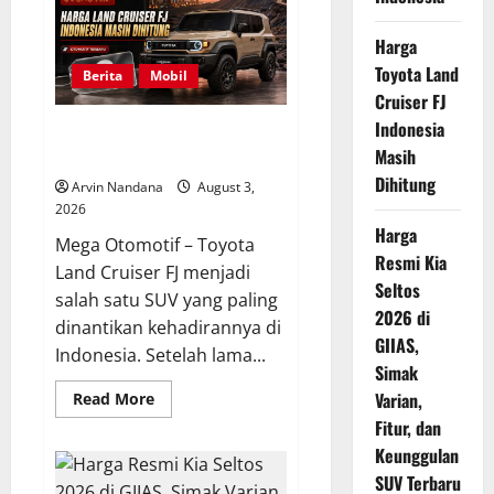
Meluncur,
Simak
Harga
Daftar
Harga
Toyota Land
Motor
Berita
Mobil
Adventure
Cruiser FJ
Kelas
Menengah
Indonesia
Harga Toyota Land Cruiser FJ
di
Indonesia
Masih
Indonesia Masih Dihitung
Dihitung
Arvin Nandana
August 3,
2026
Harga
Mega Otomotif – Toyota
Resmi Kia
Land Cruiser FJ menjadi
Seltos
salah satu SUV yang paling
2026 di
dinantikan kehadirannya di
GIIAS,
Indonesia. Setelah lama...
Simak
Read
Varian,
Read More
more
Fitur, dan
about
Harga
Keunggulan
Toyota
Land
SUV Terbaru
Cruiser