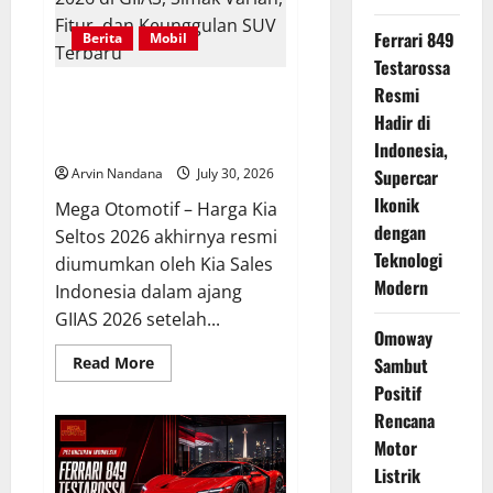
FJ
Indonesia
Ferrari 849
Berita
Mobil
Masih
Dihitung
Testarossa
Resmi
Harga Resmi Kia Seltos 2026 di
GIIAS, Simak Varian, Fitur, dan
Hadir di
Keunggulan SUV Terbaru
Indonesia,
Arvin Nandana
July 30, 2026
Supercar
Ikonik
Mega Otomotif – Harga Kia
dengan
Seltos 2026 akhirnya resmi
Teknologi
diumumkan oleh Kia Sales
Modern
Indonesia dalam ajang
GIIAS 2026 setelah...
Omoway
Read
Read More
Sambut
more
Positif
about
Harga
Rencana
Resmi
Kia
Motor
Seltos
2026
Listrik
di