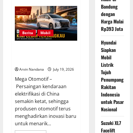
Omoway
Bandung
Sambut
Positif
dengan
Rencana
Motor
Harga Mulai
Listrik
Rp393 Juta
Nasional
untuk
Berita
Mobil
Perkuat
Industri
Hyundai
Kendaraan
Denza Hadirkan D9 PHEV Versi
Siapkan
Ramah
Lingkungan
Lebih Terjangkau dengan
Mobil
Teknologi Modern
Listrik
Arvin Nandana
July 19, 2026
Tujuh
Mega Otomotif –
Penumpang
Persaingan kendaraan
Rakitan
elektrifikasi di China
Indonesia
semakin ketat, sehingga
untuk Pasar
produsen otomotif terus
Nasional
menghadirkan inovasi baru
Suzuki XL7
untuk menarik...
Facelift