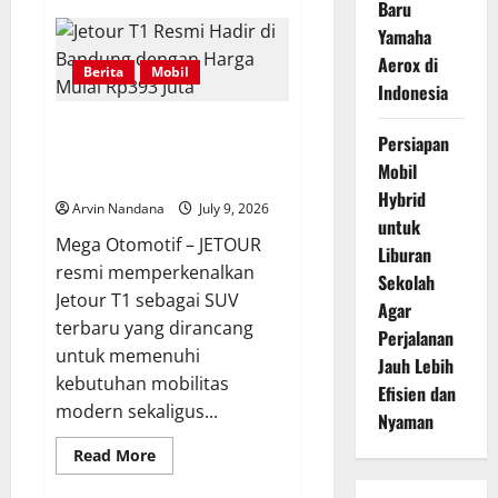
Baru
Honda
Tegaskan
Yamaha
Vario
Evo
Aerox di
Berita
Mobil
160
Bukan
Indonesia
Rival
Langsung
Jetour T1 Resmi Hadir di
Yamaha
Persiapan
Aerox
Bandung dengan Harga Mulai
155
Mobil
Rp393 Juta
Hybrid
Arvin Nandana
July 9, 2026
untuk
Mega Otomotif – JETOUR
Liburan
resmi memperkenalkan
Sekolah
Jetour T1 sebagai SUV
Agar
terbaru yang dirancang
Perjalanan
untuk memenuhi
Jauh Lebih
kebutuhan mobilitas
Efisien dan
modern sekaligus...
Nyaman
Read
Read More
more
about