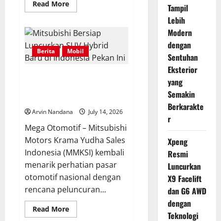
Read
Read More
Tampil
more
about
Lebih
Denza
Hadirkan
Modern
D9
dengan
PHEV
Berita
Mobil
Versi
Sentuhan
Lebih
Terjangkau
Eksterior
dengan
Mitsubishi Bersiap Luncurkan
Teknologi
yang
Modern
SUV Hybrid Baru di Indonesia
Semakin
Pekan Ini
Berkarakte
Arvin Nandana
July 14, 2026
r
Mega Otomotif – Mitsubishi
Motors Krama Yudha Sales
Xpeng
Indonesia (MMKSI) kembali
Resmi
menarik perhatian pasar
Luncurkan
otomotif nasional dengan
X9 Facelift
rencana peluncuran...
dan G6 AWD
dengan
Read
Read More
Teknologi
more