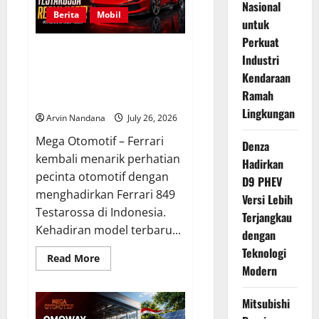
GIIAS,
Nasional
Simak
Berita
Mobil
untuk
Varian,
Fitur,
Perkuat
dan
Ferrari 849 Testarossa Resmi
Keunggulan
Industri
SUV
Hadir di Indonesia, Supercar
Terbaru
Kendaraan
Ikonik dengan Teknologi
Ramah
Modern
Lingkungan
Arvin Nandana
July 26, 2026
Mega Otomotif – Ferrari
Denza
kembali menarik perhatian
Hadirkan
pecinta otomotif dengan
D9 PHEV
menghadirkan Ferrari 849
Versi Lebih
Testarossa di Indonesia.
Terjangkau
Kehadiran model terbaru...
dengan
Teknologi
Read
Read More
more
Modern
about
Ferrari
849
Mitsubishi
Testarossa
Resmi