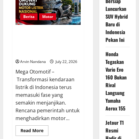
Bersiap
Hadir
di
Luncurkan
Indonesia,
SUV Hybrid
Supercar
Berita
Motor
Ikonik
Baru di
dengan
Teknologi
Indonesia
Omoway Sambut Positif
Modern
Rencana Motor Listrik Nasional
Pekan Ini
untuk Perkuat Industri
Kendaraan Ramah Lingkungan
Honda
Tegaskan
Arvin Nandana
July 22, 2026
Vario Evo
Mega Otomotif –
160 Bukan
Transformasi kendaraan
Rival
listrik di Indonesia terus
Langsung
memasuki fase yang
Yamaha
semakin menjanjikan.
Aerox 155
Rencana pemerintah untuk
menghadirkan motor...
Jetour T1
Resmi
Read
Read More
more
Hadir di
about