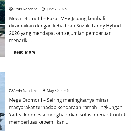
Toyota Voxy Kini Tampil Lebih Modern
Terbuka,
Pertanda
Arvin Nandana
June 2, 2026
Peluncuran
Semakin
Mega Otomotif – Pasar MPV Jepang kembali
Dekat
diramaikan dengan kehadiran Suzuki Landy Hybrid
2026 yang mendapatkan sejumlah pembaruan
menarik....
Read
Read More
more
about
Suzuki
Landy
Hybrid
Program Tukar Tambah Yadea GS70 Permudah Masyarakat
2026
Resmi
Beralih ke Motor Listrik
Meluncur,
Saudara
Arvin Nandana
May 30, 2026
Kembar
Toyota
Mega Otomotif – Seiring meningkatnya minat
Voxy
Kini
masyarakat terhadap kendaraan ramah lingkungan,
Tampil
Lebih
Yadea Indonesia menghadirkan solusi menarik untuk
Modern
memperluas kepemilikan...