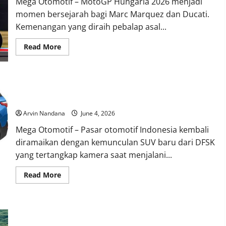
Mega Otomotif – MotoGP Hungaria 2026 menjadi
di
Indonesia?
momen bersejarah bagi Marc Marquez dan Ducati.
Kemenangan yang diraih pebalap asal...
Read
Read More
more
about
Marc
Marquez
Bawa
SUV Terbaru DFSK Mulai Tampil Terbuka, Pertanda Peluncuran
Ducati
Raih
Semakin Dekat
Kemenangan
ke-
Arvin Nandana
June 4, 2026
100
di
Mega Otomotif – Pasar otomotif Indonesia kembali
MotoGP,
Ukir
diramaikan dengan kemunculan SUV baru dari DFSK
Sejarah
Baru
yang tertangkap kamera saat menjalani...
di
Hungaria
Read
Read More
more
about
SUV
Terbaru
DFSK
Suzuki Landy Hybrid 2026 Resmi Meluncur, Saudara Kembar
Mulai
Tampil