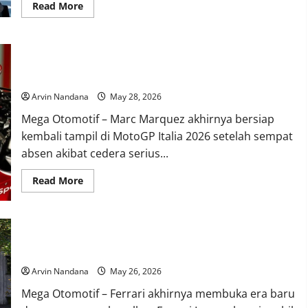
Read
Read More
more
about
Program
Tukar
Tambah
Marc Marquez Tetap Waspada Jelang Comeback di MotoGP
Yadea
GS70
Mugello 2026
Permudah
Masyarakat
Arvin Nandana
May 28, 2026
Beralih
ke
Mega Otomotif – Marc Marquez akhirnya bersiap
Motor
Listrik
kembali tampil di MotoGP Italia 2026 setelah sempat
absen akibat cedera serius...
Read
Read More
more
about
Marc
Marquez
Tetap
Ferrari Luce Resmi Hadir, Babak Baru Mobil Listrik Ferrari
Waspada
Jelang
Dimulai
Comeback
di
Arvin Nandana
May 26, 2026
MotoGP
Mugello
Mega Otomotif – Ferrari akhirnya membuka era baru
2026