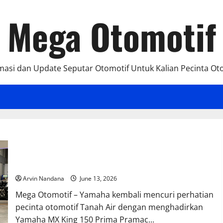
Mega Otomotif
masi dan Update Seputar Otomotif Untuk Kalian Pecinta Ot
Yamaha MX King 150 Edisi Prima Pramac Resmi Meluncur di
PRJ 2026, Tampil Lebih Sporty dan Eksklusif
Arvin Nandana
June 13, 2026
Mega Otomotif – Yamaha kembali mencuri perhatian
pecinta otomotif Tanah Air dengan menghadirkan
Yamaha MX King 150 Prima Pramac...