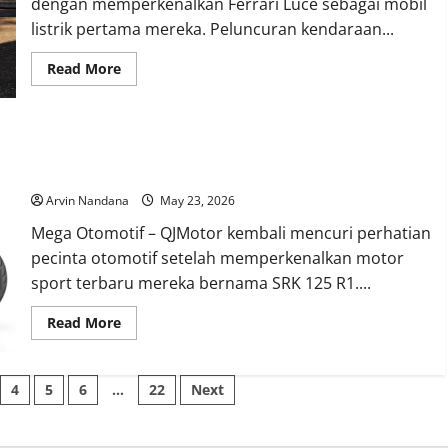
dengan memperkenalkan Ferrari Luce sebagai mobil
listrik pertama mereka. Peluncuran kendaraan...
Read
Read More
more
about
Ferrari
Luce
Resmi
QJMotor SRK 125 R1 Resmi Meluncur, Motor Sport 125 Cc
Hadir,
Babak
dengan Winglet Agresif
Baru
Mobil
Arvin Nandana
May 23, 2026
Listrik
Ferrari
Mega Otomotif – QJMotor kembali mencuri perhatian
Dimulai
pecinta otomotif setelah memperkenalkan motor
sport terbaru mereka bernama SRK 125 R1....
Read
Read More
more
about
QJMotor
SRK
4
5
6
…
22
Next
125
R1
Resmi
Meluncur,
Motor