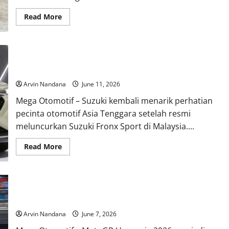
Read
Read More
more
about
Yamaha
MX
King
Suzuki Fronx Sport Meluncur di Malaysia, Mengapa Belum
150
Edisi
Hadir di Indonesia?
Prima
Pramac
Arvin Nandana
June 11, 2026
Resmi
Meluncur
Mega Otomotif – Suzuki kembali menarik perhatian
di
PRJ
pecinta otomotif Asia Tenggara setelah resmi
2026,
Tampil
meluncurkan Suzuki Fronx Sport di Malaysia....
Lebih
Sporty
dan
Read
Read More
Eksklusif
more
about
Suzuki
Fronx
Sport
Marc Marquez Bawa Ducati Raih Kemenangan ke-100 di
Meluncur
di
MotoGP, Ukir Sejarah Baru di Hungaria
Malaysia,
Mengapa
Arvin Nandana
June 7, 2026
Belum
Hadir