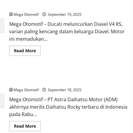
SUV
Panigale
5
Penumpang
Mega Otomotif
September 19, 2025
Paling
Laris
Mega Otomotif – Ducati meluncurkan Diavel V4 RS,
Agustus
2025
varian paling kencang dalam keluarga Diavel. Motor
ini memadukan...
Read
Read More
more
about
Ducati
Diavel
V4
Daihatsu Rocky Terbaru Resmi Meluncur, Bagaimana Nasib
RS,
Cruiser
Model Lama?
Santai
dengan
Mega Otomotif
September 18, 2025
Sentuhan
Mesin
Mega Otomotif – PT Astra Daihatsu Motor (ADM)
Panigale
akhirnya merilis Daihatsu Rocky terbaru di Indonesia
pada Rabu...
Read
Read More
more