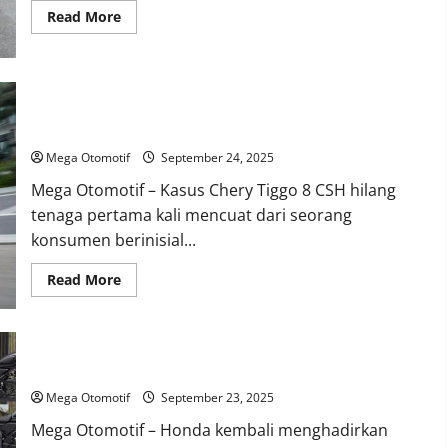
Read
Read More
more
about
Pengalaman
Pemilik
MG
5
Investigasi Resmi Chery: Penyebab Hilangnya Tenaga pada
GT:
Kelebihan
Tiggo 8 CSH
dan
Kekurangan
Mega Otomotif
September 24, 2025
Setelah
3
Mega Otomotif – Kasus Chery Tiggo 8 CSH hilang
Tahun
Pemakaian
tenaga pertama kali mencuat dari seorang
konsumen berinisial...
Read
Read More
more
about
Investigasi
Resmi
Chery:
Penyebab
Honda CL250 Versi Terbaru Resmi Mengaspal di Jepang
Hilangnya
Tenaga
Mega Otomotif
September 23, 2025
pada
Tiggo
Mega Otomotif – Honda kembali menghadirkan
8
CSH