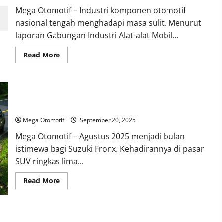
Mega Otomotif – Industri komponen otomotif
nasional tengah menghadapi masa sulit. Menurut
laporan Gabungan Industri Alat-alat Mobil...
Read
Read More
more
about
Sektor
Komponen
Otomotif
Suzuki Fronx Kukuh Jadi SUV 5 Penumpang Paling Laris
Lokal
Dirundung
Agustus 2025
Kerugian
Mega Otomotif
September 20, 2025
Mega Otomotif – Agustus 2025 menjadi bulan
istimewa bagi Suzuki Fronx. Kehadirannya di pasar
SUV ringkas lima...
Read
Read More
more
about
Suzuki
Fronx
Kukuh
Ducati Diavel V4 RS, Cruiser Santai dengan Sentuhan Mesin
Jadi