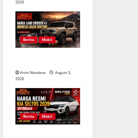
2026
Berita
Mobil
Harga Toyota Land Cruiser
FJ Indonesia Masih Dihitung
Arvin Nandana
August 3,
2026
Berita
Mobil
Harga Resmi Kia Seltos