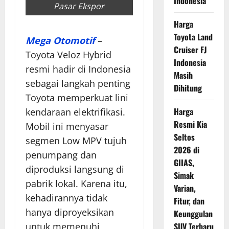
Indonesia
Pasar Ekspor
Harga
Toyota Land
Mega Otomotif
–
Cruiser FJ
Toyota Veloz Hybrid
Indonesia
resmi hadir di Indonesia
Masih
sebagai langkah penting
Dihitung
Toyota memperkuat lini
Harga
kendaraan elektrifikasi.
Resmi Kia
Mobil ini menyasar
Seltos
segmen Low MPV tujuh
2026 di
penumpang dan
GIIAS,
diproduksi langsung di
Simak
pabrik lokal. Karena itu,
Varian,
kehadirannya tidak
Fitur, dan
hanya diproyeksikan
Keunggulan
untuk memenuhi
SUV Terbaru