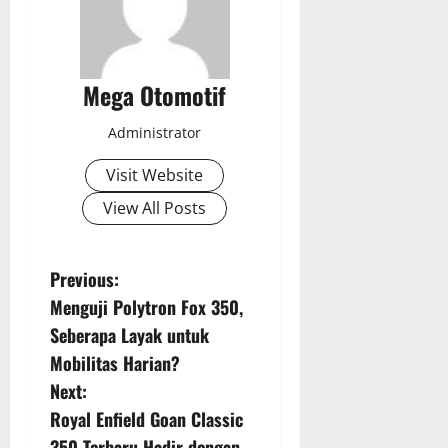
Mega Otomotif
Administrator
Visit Website
View All Posts
P
Previous:
Menguji Polytron Fox 350,
o
Seberapa Layak untuk
s
Mobilitas Harian?
Next:
t
Royal Enfield Goan Classic
350 Terbaru Hadir dengan