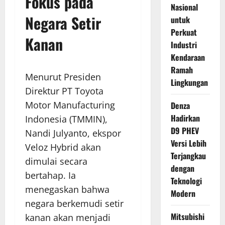
Fokus pada
Nasional
Negara Setir
untuk
Perkuat
Kanan
Industri
Kendaraan
Ramah
Menurut Presiden
Lingkungan
Direktur PT Toyota
Motor Manufacturing
Denza
Hadirkan
Indonesia (TMMIN),
D9 PHEV
Nandi Julyanto, ekspor
Versi Lebih
Veloz Hybrid akan
Terjangkau
dimulai secara
dengan
bertahap. Ia
Teknologi
menegaskan bahwa
Modern
negara berkemudi setir
Mitsubishi
kanan akan menjadi