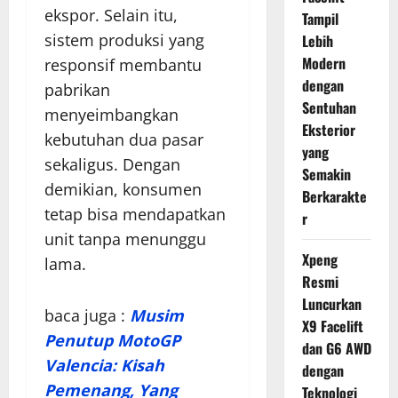
ekspor. Selain itu,
Tampil
sistem produksi yang
Lebih
Modern
responsif membantu
dengan
pabrikan
Sentuhan
menyeimbangkan
Eksterior
kebutuhan dua pasar
yang
sekaligus. Dengan
Semakin
demikian, konsumen
Berkarakte
tetap bisa mendapatkan
r
unit tanpa menunggu
Xpeng
lama.
Resmi
Luncurkan
baca juga :
Musim
X9 Facelift
Penutup MotoGP
dan G6 AWD
Valencia: Kisah
dengan
Pemenang, Yang
Teknologi