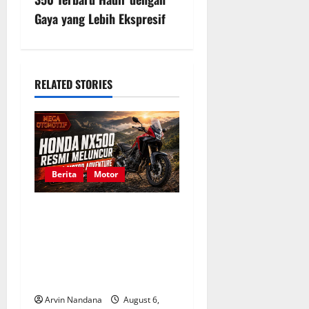
n
Gaya yang Lebih Ekspresif
a
v
i
RELATED STORIES
g
a
t
Berita
Motor
i
Honda NX500 Resmi
Meluncur, Simak Daftar
o
Harga Motor Adventure
n
Kelas Menengah di
Indonesia
Arvin Nandana
August 6,