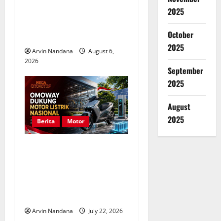
o
2025
Harga Motor Adventure
n
Kelas Menengah di
October
Indonesia
2025
Arvin Nandana
August 6,
2026
September
2025
August
2025
Berita
Motor
Omoway Sambut Positif
Rencana Motor Listrik
Nasional untuk Perkuat
Industri Kendaraan Ramah
Lingkungan
Arvin Nandana
July 22, 2026