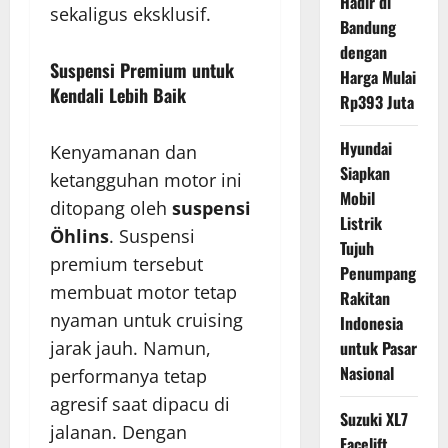
Hadir di
sekaligus eksklusif.
Bandung
dengan
Suspensi Premium untuk
Harga Mulai
Kendali Lebih Baik
Rp393 Juta
Hyundai
Kenyamanan dan
Siapkan
ketangguhan motor ini
Mobil
ditopang oleh
suspensi
Listrik
Öhlins
. Suspensi
Tujuh
premium tersebut
Penumpang
membuat motor tetap
Rakitan
nyaman untuk cruising
Indonesia
jarak jauh. Namun,
untuk Pasar
Nasional
performanya tetap
agresif saat dipacu di
Suzuki XL7
jalanan. Dengan
Facelift