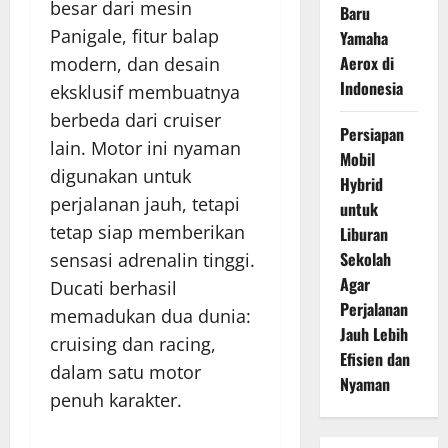
besar dari mesin
Baru
Panigale, fitur balap
Yamaha
Aerox di
modern, dan desain
Indonesia
eksklusif membuatnya
berbeda dari cruiser
Persiapan
lain. Motor ini nyaman
Mobil
digunakan untuk
Hybrid
perjalanan jauh, tetapi
untuk
tetap siap memberikan
Liburan
Sekolah
sensasi adrenalin tinggi.
Agar
Ducati berhasil
Perjalanan
memadukan dua dunia:
Jauh Lebih
cruising dan racing,
Efisien dan
dalam satu motor
Nyaman
penuh karakter.