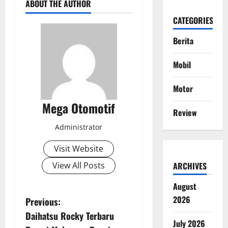
ABOUT THE AUTHOR
CATEGORIES
Berita
Mobil
Motor
Mega Otomotif
Review
Administrator
Visit Website
View All Posts
ARCHIVES
August
P
2026
Previous:
Daihatsu Rocky Terbaru
o
July 2026