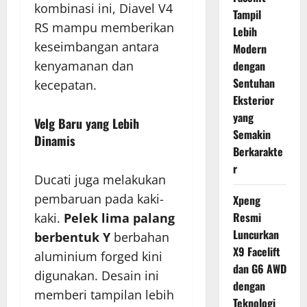
kombinasi ini, Diavel V4
Tampil
RS mampu memberikan
Lebih
keseimbangan antara
Modern
kenyamanan dan
dengan
Sentuhan
kecepatan.
Eksterior
yang
Velg Baru yang Lebih
Semakin
Dinamis
Berkarakte
r
Ducati juga melakukan
pembaruan pada kaki-
Xpeng
Resmi
kaki.
Pelek lima palang
Luncurkan
berbentuk Y
berbahan
X9 Facelift
aluminium forged kini
dan G6 AWD
digunakan. Desain ini
dengan
memberi tampilan lebih
Teknologi