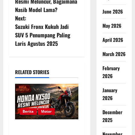
Resmi Meluncur, Bagaimana
s
Nasib Model Lama?
June 2026
Next:
t
May 2026
Suzuki Fronx Kukuh Jadi
n
SUV 5 Penumpang Paling
April 2026
Laris Agustus 2025
a
March 2026
v
February
i
RELATED STORIES
2026
g
January
a
2026
t
December
Berita
Motor
2025
i
Honda NX500 Resmi
November
Meluncur, Simak Daftar