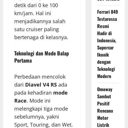
detik dari 0 ke 100
Ferrari 849
km/jam. Hal ini
Testarossa
menjadikannya salah
Resmi
satu cruiser paling
Hadir di
bertenaga di kelasnya.
Indonesia,
Supercar
Teknologi dan Mode Balap
Ikonik
Pertama
dengan
Teknologi
Modern
Perbedaan mencolok
dari
Diavel V4 RS
ada
Omoway
pada kehadiran
mode
Sambut
Race
. Mode ini
Positif
melengkapi tiga mode
Rencana
sebelumnya, yakni
Motor
Sport, Touring, dan Wet.
Listrik