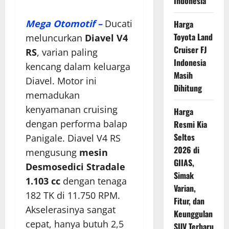
Indonesia
Mega Otomotif –
Ducati
Harga
Toyota Land
meluncurkan
Diavel V4
Cruiser FJ
RS
, varian paling
Indonesia
kencang dalam keluarga
Masih
Diavel. Motor ini
Dihitung
memadukan
kenyamanan cruising
Harga
dengan performa balap
Resmi Kia
Seltos
Panigale. Diavel V4 RS
2026 di
mengusung
mesin
GIIAS,
Desmosedici Stradale
Simak
1.103 cc
dengan tenaga
Varian,
182 TK di 11.750 RPM.
Fitur, dan
Akselerasinya sangat
Keunggulan
cepat, hanya butuh 2,5
SUV Terbaru