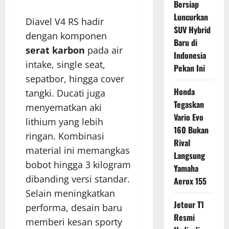
Bersiap
Luncurkan
Diavel V4 RS hadir
SUV Hybrid
dengan komponen
Baru di
serat karbon
pada air
Indonesia
intake, single seat,
Pekan Ini
sepatbor, hingga cover
Honda
tangki. Ducati juga
Tegaskan
menyematkan aki
Vario Evo
lithium yang lebih
160 Bukan
ringan. Kombinasi
Rival
material ini memangkas
Langsung
bobot hingga 3 kilogram
Yamaha
dibanding versi standar.
Aerox 155
Selain meningkatkan
Jetour T1
performa, desain baru
Resmi
memberi kesan sporty