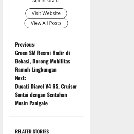
Administrator
Visit Website
View All Posts
P
Previous:
Green SM Resmi Hadir di
o
Bekasi, Dorong Mobilitas
s
Ramah Lingkungan
Next:
t
Ducati Diavel V4 RS, Cruiser
n
Santai dengan Sentuhan
Mesin Panigale
a
v
i
RELATED STORIES