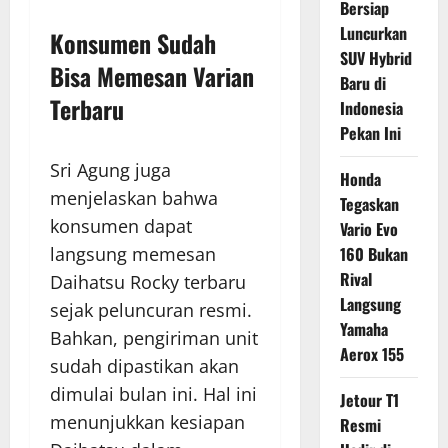
Bersiap
Luncurkan
Konsumen Sudah
SUV Hybrid
Bisa Memesan Varian
Baru di
Terbaru
Indonesia
Pekan Ini
Sri Agung juga
Honda
menjelaskan bahwa
Tegaskan
konsumen dapat
Vario Evo
langsung memesan
160 Bukan
Rival
Daihatsu Rocky terbaru
Langsung
sejak peluncuran resmi.
Yamaha
Bahkan, pengiriman unit
Aerox 155
sudah dipastikan akan
dimulai bulan ini. Hal ini
Jetour T1
menunjukkan kesiapan
Resmi