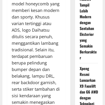
model honeycomb yang
Tampil
memberi kesan modern
Lebih
Modern
dan sporty. Khusus
dengan
varian tertinggi atau
Sentuhan
ADS, logo Daihatsu
Eksterior
ditulis secara penuh,
yang
menggantikan lambang
Semakin
tradisional. Selain itu,
Berkarakte
terdapat pembaruan
r
berupa pelindung
Xpeng
bumper depan dan
Resmi
belakang, lampu DRL,
Luncurkan
rear backdoor garnish,
X9 Facelift
serta stiker tambahan di
dan G6 AWD
sisi kendaraan yang
dengan
semakin menegaskan
Teknologi