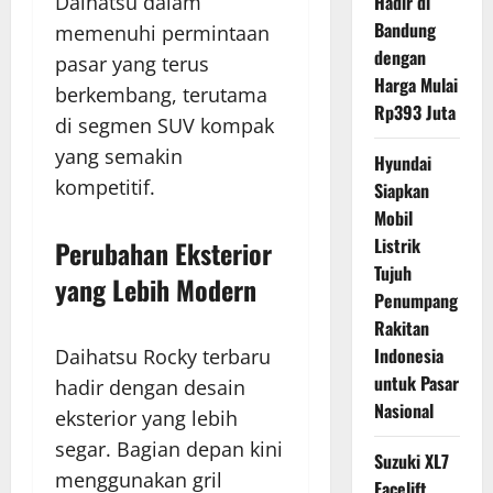
Daihatsu dalam
Hadir di
Bandung
memenuhi permintaan
dengan
pasar yang terus
Harga Mulai
berkembang, terutama
Rp393 Juta
di segmen SUV kompak
yang semakin
Hyundai
kompetitif.
Siapkan
Mobil
Listrik
Perubahan Eksterior
Tujuh
yang Lebih Modern
Penumpang
Rakitan
Indonesia
Daihatsu Rocky terbaru
untuk Pasar
hadir dengan desain
Nasional
eksterior yang lebih
segar. Bagian depan kini
Suzuki XL7
menggunakan gril
Facelift