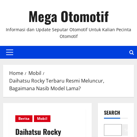
Skip
Mega Otomotif
to
content
Informasi dan Update Seputar Otomotif Untuk Kalian Pecinta
Otomotif
Primary
Menu
Home
Mobil
Daihatsu Rocky Terbaru Resmi Meluncur,
Bagaimana Nasib Model Lama?
SEARCH
Berita
Mobil
Daihatsu Rocky
Search