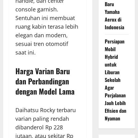
handle, dan center
Baru
console garnish.
Yamaha
Sentuhan ini membuat
Aerox di
ruang kabin terasa lebih
Indonesia
elegan dan modern,
Persiapan
sesuai tren otomotif
Mobil
saat ini.
Hybrid
untuk
Harga Varian Baru
Liburan
dan Perbandingan
Sekolah
Agar
dengan Model Lama
Perjalanan
Jauh Lebih
Daihatsu Rocky terbaru
Efisien dan
Nyaman
varian paling rendah
dibanderol Rp 228
jutaan, atau sekitar Rp