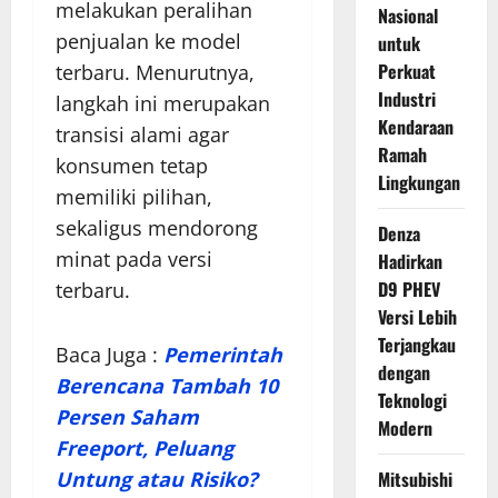
melakukan peralihan
Nasional
penjualan ke model
untuk
Perkuat
terbaru. Menurutnya,
Industri
langkah ini merupakan
Kendaraan
transisi alami agar
Ramah
konsumen tetap
Lingkungan
memiliki pilihan,
sekaligus mendorong
Denza
minat pada versi
Hadirkan
D9 PHEV
terbaru.
Versi Lebih
Terjangkau
Baca Juga :
Pemerintah
dengan
Berencana Tambah 10
Teknologi
Persen Saham
Modern
Freeport, Peluang
Untung atau Risiko?
Mitsubishi