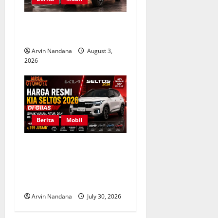
Harga Toyota Land Cruiser
FJ Indonesia Masih Dihitung
Arvin Nandana
August 3,
2026
Berita
Mobil
Harga Resmi Kia Seltos
2026 di GIIAS, Simak Varian,
Fitur, dan Keunggulan SUV
Terbaru
Arvin Nandana
July 30, 2026