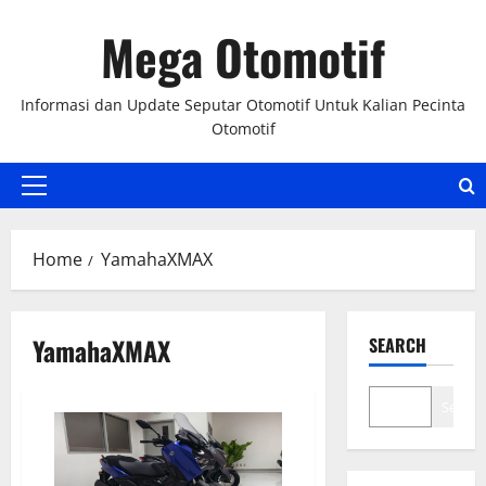
Skip
Mega Otomotif
to
content
Informasi dan Update Seputar Otomotif Untuk Kalian Pecinta
Otomotif
Primary
Menu
Home
YamahaXMAX
YamahaXMAX
SEARCH
Search