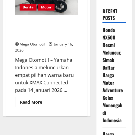
Berita
Motor
RECENT
POSTS
Yamaha Perkenalkan Warna
Baru XMAX Connected, Harga
Honda
Mulai Rp 60 Jutaan
NX500
Resmi
Mega Otomotif
January 16,
2026
Meluncur,
Simak
Mega Otomotif – Yamaha
Daftar
Indonesia meluncurkan
Harga
empat pilihan warna baru
Motor
untuk XMAX Connected
Adventure
pada 14 Januari 2026....
Kelas
Read
Read More
Menengah
more
about
di
Yamaha
Perkenalkan
Indonesia
Warna
Baru
XMAX
Harga