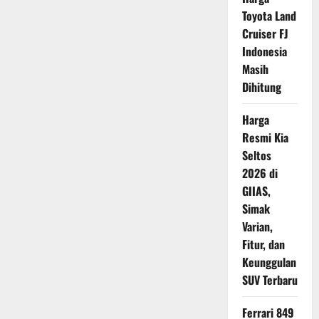
King
Toyota Land
150
Edisi
Cruiser FJ
Prima
Pramac
Indonesia
Resmi
Meluncur
Masih
di
PRJ
Dihitung
2026,
Tampil
Lebih
Harga
Sporty
dan
Resmi Kia
Eksklusif
Seltos
2026 di
GIIAS,
Simak
Varian,
Fitur, dan
Keunggulan
SUV Terbaru
Ferrari 849