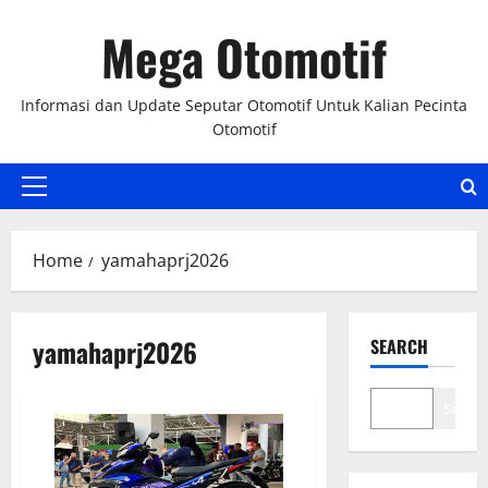
Skip
Mega Otomotif
to
content
Informasi dan Update Seputar Otomotif Untuk Kalian Pecinta
Otomotif
Primary
Menu
Home
yamahaprj2026
yamahaprj2026
SEARCH
Search