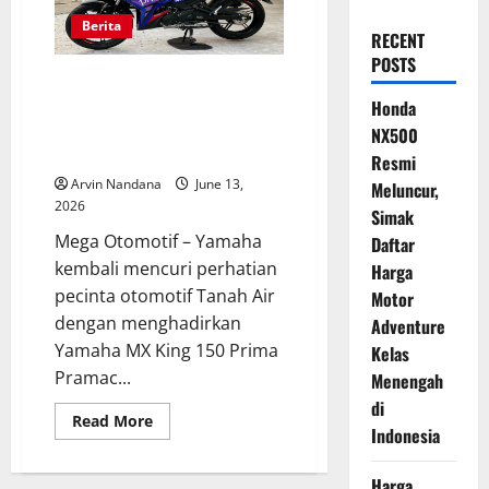
Berita
RECENT
POSTS
Yamaha MX King 150 Edisi Prima
Pramac Resmi Meluncur di PRJ
Honda
2026, Tampil Lebih Sporty dan
NX500
Eksklusif
Resmi
Arvin Nandana
June 13,
Meluncur,
2026
Simak
Mega Otomotif – Yamaha
Daftar
kembali mencuri perhatian
Harga
pecinta otomotif Tanah Air
Motor
dengan menghadirkan
Adventure
Yamaha MX King 150 Prima
Kelas
Pramac...
Menengah
di
Read
Read More
Indonesia
more
about
Yamaha
MX
Harga