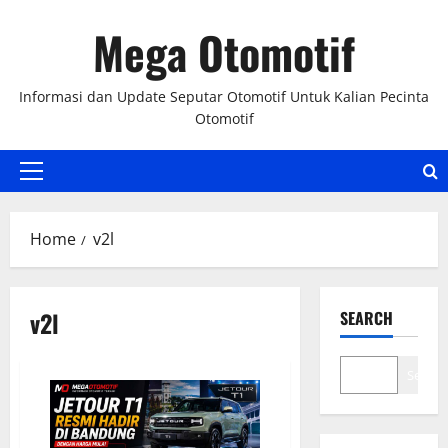
Skip
Mega Otomotif
to
content
Informasi dan Update Seputar Otomotif Untuk Kalian Pecinta
Otomotif
Primary
Menu
Home
v2l
v2l
SEARCH
Search