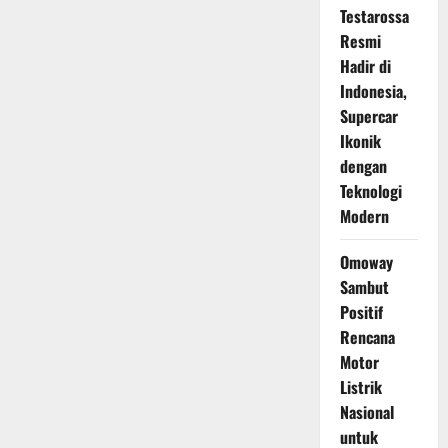
Next
Testarossa
P7
Hadir
Resmi
sebagai
Sedan
Hadir di
Listrik
Futuristis
Indonesia,
dengan
Supercar
Fast
Charging
Ikonik
dan
V2L
dengan
Teknologi
Modern
Omoway
Sambut
Positif
Rencana
Motor
Listrik
Nasional
untuk