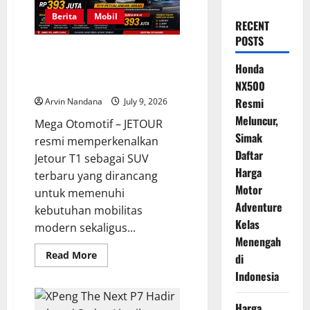
Berita
Mobil
RECENT
POSTS
Jetour T1 Resmi Hadir di
Bandung dengan Harga Mulai
Honda
Rp393 Juta
NX500
Resmi
Arvin Nandana
July 9, 2026
Meluncur,
Mega Otomotif – JETOUR
Simak
resmi memperkenalkan
Daftar
Jetour T1 sebagai SUV
Harga
terbaru yang dirancang
Motor
untuk memenuhi
Adventure
kebutuhan mobilitas
Kelas
modern sekaligus...
Menengah
Read
Read More
di
more
about
Indonesia
Jetour
T1
Resmi
Harga