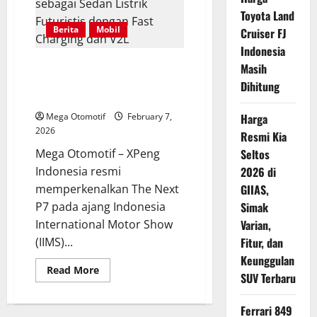
Hadir
di
Toyota Land
Bandung
Berita
Mobil
Cruiser FJ
dengan
Harga
Indonesia
Mulai
Rp393
XPeng The Next P7 Hadir
Masih
Juta
sebagai Sedan Listrik Futuristis
Dihitung
dengan Fast Charging dan V2L
Mega Otomotif
February 7,
Harga
2026
Resmi Kia
Mega Otomotif – XPeng
Seltos
Indonesia resmi
2026 di
memperkenalkan The Next
GIIAS,
P7 pada ajang Indonesia
Simak
International Motor Show
Varian,
(IIMS)...
Fitur, dan
Keunggulan
Read
Read More
SUV Terbaru
more
about
XPeng
The
Ferrari 849