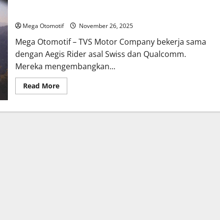
TVS Rancang Helm Futuristik dengan Teknologi AR, Tak Perlu
Lagi Lihat Layar HP Saat Berkendara
Mega Otomotif
November 26, 2025
Mega Otomotif – TVS Motor Company bekerja sama
dengan Aegis Rider asal Swiss dan Qualcomm.
Mereka mengembangkan...
Read
Read More
more
about
TVS
Rancang
Helm
Futuristik
dengan
Teknologi
AR,
Tak
Perlu
Lagi
Lihat
Layar
HP
Saat
Berkendara