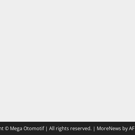
t © Mega Otomotif | All rights reserved.
|
MoreNews
by AF