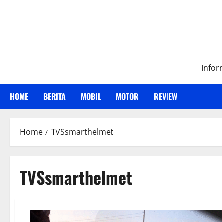
Skip
to
content
Infor
HOME
BERITA
MOBIL
MOTOR
REVIEW
Home
TVSsmarthelmet
TVSsmarthelmet