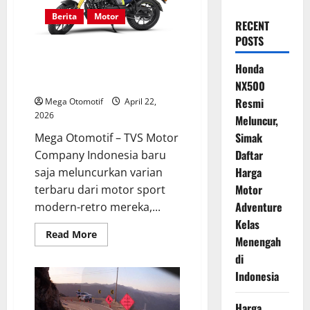
Berita
Motor
RECENT
POSTS
TVS Ronin 2026 Resmi
Meluncur, Hadir dengan Warna
Honda
Baru Midnight Blue
NX500
Resmi
Mega Otomotif
April 22,
2026
Meluncur,
Simak
Mega Otomotif – TVS Motor
Daftar
Company Indonesia baru
Harga
saja meluncurkan varian
Motor
terbaru dari motor sport
Adventure
modern-retro mereka,...
Kelas
Read
Read More
Menengah
more
about
di
TVS
Ronin
Indonesia
2026
Resmi
Meluncur,
Harga