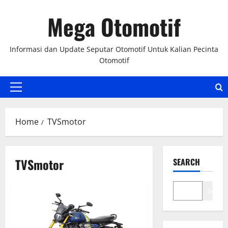
Skip
Mega Otomotif
to
content
Informasi dan Update Seputar Otomotif Untuk Kalian Pecinta
Otomotif
Primary
Menu
Home
TVSmotor
TVSmotor
SEARCH
Search