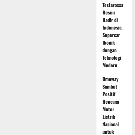
Futuristik
Testarossa
dengan
Teknologi
Resmi
AR,
Tak
Hadir di
Perlu
Lagi
Indonesia,
Lihat
Layar
Supercar
HP
Ikonik
Saat
Berkendara
dengan
Teknologi
Modern
Omoway
Sambut
Positif
Rencana
Motor
Listrik
Nasional
untuk