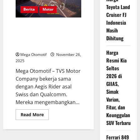
Hadir
dengan
Toyota Land
Warna
Berita
Motor
Baru
Cruiser FJ
Midnight
Indonesia
Blue
TVS Rancang Helm Futuristik
Masih
dengan Teknologi AR, Tak Perlu
Dihitung
Lagi Lihat Layar HP Saat
Berkendara
Harga
Mega Otomotif
November 26,
Resmi Kia
2025
Seltos
Mega Otomotif – TVS Motor
2026 di
Company bekerja sama
GIIAS,
dengan Aegis Rider asal
Simak
Swiss dan Qualcomm.
Varian,
Mereka mengembangkan...
Fitur, dan
Read
Keunggulan
Read More
more
SUV Terbaru
about
TVS
Rancang
Helm
Ferrari 849