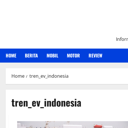
Skip
to
content
Infor
HOME
BERITA
MOBIL
MOTOR
REVIEW
Home
tren_ev_indonesia
tren_ev_indonesia