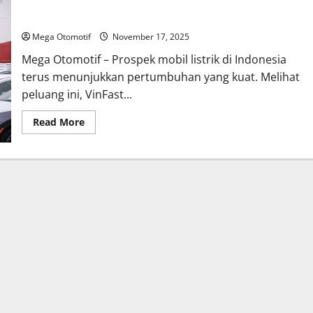
Prospek Cerah Kendaraan Listrik di Indonesia, VinFast
Mantapkan Komitmen Bangun Ekosistem EV
Mega Otomotif
November 17, 2025
Mega Otomotif – Prospek mobil listrik di Indonesia
terus menunjukkan pertumbuhan yang kuat. Melihat
peluang ini, VinFast...
Read
Read More
more
about
Prospek
Cerah
Kendaraan
Listrik
di
Indonesia,
VinFast
Mantapkan
Komitmen
Bangun
Ekosistem
EV