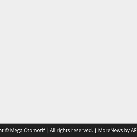
t © Mega Otomotif | All rights reserved.
|
MoreNews
by AF