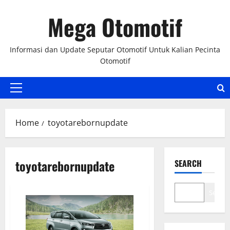
Skip
Mega Otomotif
to
content
Informasi dan Update Seputar Otomotif Untuk Kalian Pecinta
Otomotif
Primary
Menu
Home
toyotarebornupdate
toyotarebornupdate
SEARCH
Search