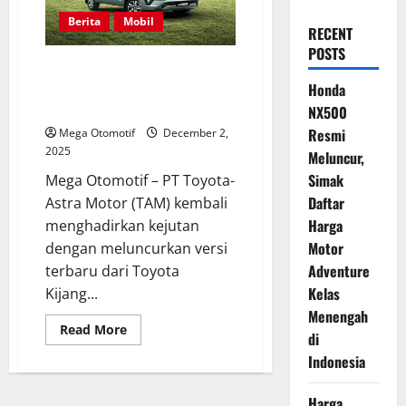
Berita
Mobil
RECENT
POSTS
Toyota Innova Reborn Diesel
Dapat Penyegaran Tipis, Ini
Honda
Harga Terbarunya
NX500
Resmi
Mega Otomotif
December 2,
2025
Meluncur,
Simak
Mega Otomotif – PT Toyota-
Daftar
Astra Motor (TAM) kembali
Harga
menghadirkan kejutan
Motor
dengan meluncurkan versi
Adventure
terbaru dari Toyota
Kelas
Kijang...
Menengah
Read
Read More
di
more
about
Indonesia
Toyota
Innova
Reborn
Harga
Diesel