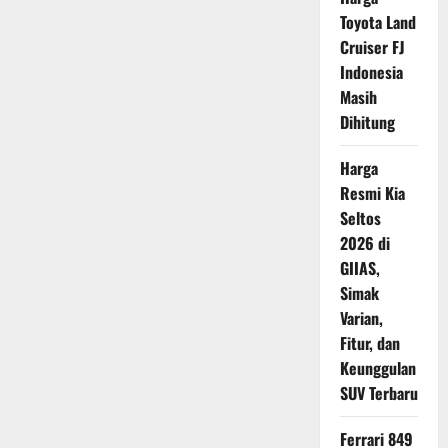
Facelift
Toyota Land
Tampil
Lebih
Cruiser FJ
Modern
dengan
Indonesia
Sentuhan
Eksterior
Masih
yang
Dihitung
Semakin
Berkarakter
Harga
Resmi Kia
Seltos
2026 di
GIIAS,
Simak
Varian,
Fitur, dan
Keunggulan
SUV Terbaru
Ferrari 849