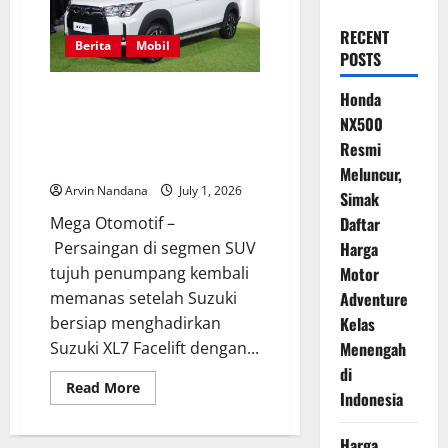
RECENT
Berita
Mobil
POSTS
Suzuki XL7 Facelift Tampil Lebih
Honda
Modern dengan Sentuhan
NX500
Eksterior yang Semakin
Resmi
Berkarakter
Meluncur,
Arvin Nandana
July 1, 2026
Simak
Mega Otomotif –
Daftar
Persaingan di segmen SUV
Harga
tujuh penumpang kembali
Motor
memanas setelah Suzuki
Adventure
bersiap menghadirkan
Kelas
Suzuki XL7 Facelift dengan...
Menengah
di
Read
Read More
Indonesia
more
about
Suzuki
XL7
Harga