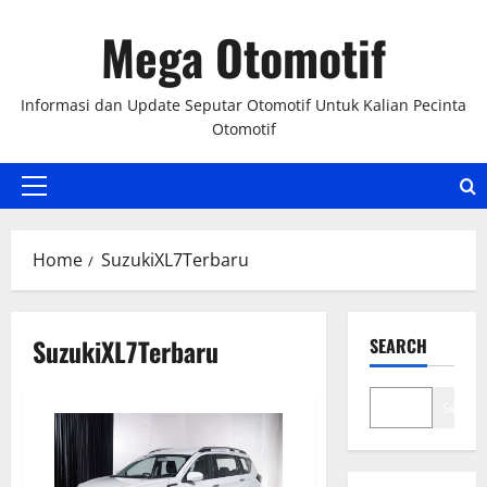
Skip
Mega Otomotif
to
content
Informasi dan Update Seputar Otomotif Untuk Kalian Pecinta
Otomotif
Primary
Menu
Home
SuzukiXL7Terbaru
SuzukiXL7Terbaru
SEARCH
Search