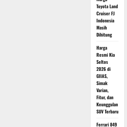
Hybrid
Toyota Land
2026
Resmi
Cruiser FJ
Meluncur,
Saudara
Indonesia
Kembar
Masih
Toyota
Voxy
Dihitung
Kini
Tampil
Lebih
Modern
Harga
Resmi Kia
Seltos
2026 di
GIIAS,
Simak
Varian,
Fitur, dan
Keunggulan
SUV Terbaru
Ferrari 849