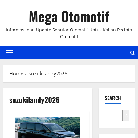
Skip
Mega Otomotif
to
content
Informasi dan Update Seputar Otomotif Untuk Kalian Pecinta
Otomotif
Primary
Menu
Home
suzukilandy2026
suzukilandy2026
SEARCH
Search