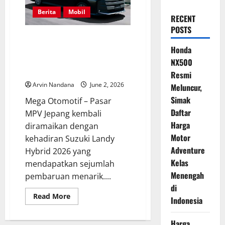
Berita
Mobil
RECENT
POSTS
Suzuki Landy Hybrid 2026
Resmi Meluncur, Saudara
Honda
Kembar Toyota Voxy Kini Tampil
NX500
Lebih Modern
Resmi
Arvin Nandana
June 2, 2026
Meluncur,
Simak
Mega Otomotif – Pasar
Daftar
MPV Jepang kembali
Harga
diramaikan dengan
Motor
kehadiran Suzuki Landy
Adventure
Hybrid 2026 yang
Kelas
mendapatkan sejumlah
Menengah
pembaruan menarik....
di
Read
Read More
Indonesia
more
about
Suzuki
Harga
Landy