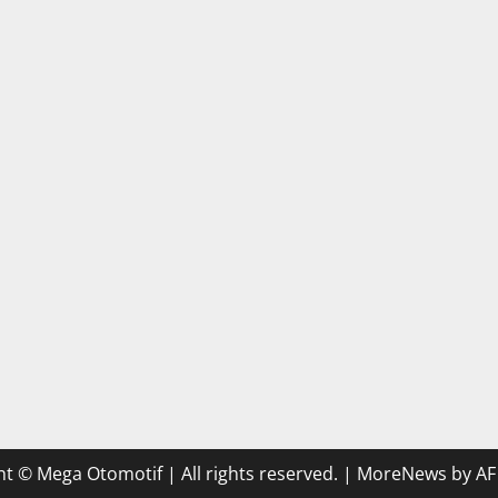
t © Mega Otomotif | All rights reserved.
|
MoreNews
by AF