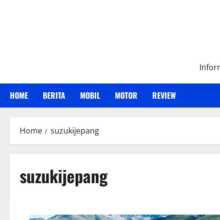
Skip
to
content
Infor
HOME
BERITA
MOBIL
MOTOR
REVIEW
Home
suzukijepang
suzukijepang