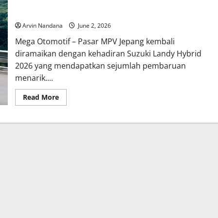
Suzuki Landy Hybrid 2026 Resmi Meluncur, Saudara Kembar
Toyota Voxy Kini Tampil Lebih Modern
Arvin Nandana
June 2, 2026
Mega Otomotif – Pasar MPV Jepang kembali
diramaikan dengan kehadiran Suzuki Landy Hybrid
2026 yang mendapatkan sejumlah pembaruan
menarik....
Read
Read More
more
about
Suzuki
Landy
Hybrid
2026
Resmi
Meluncur,
Saudara
Kembar
Toyota
Voxy
Kini
Tampil
Lebih
Modern