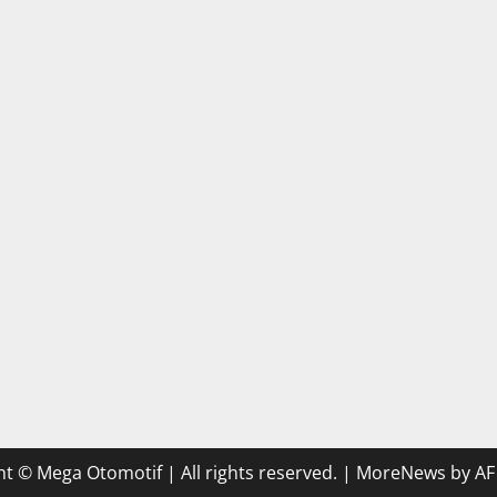
t © Mega Otomotif | All rights reserved.
|
MoreNews
by AF