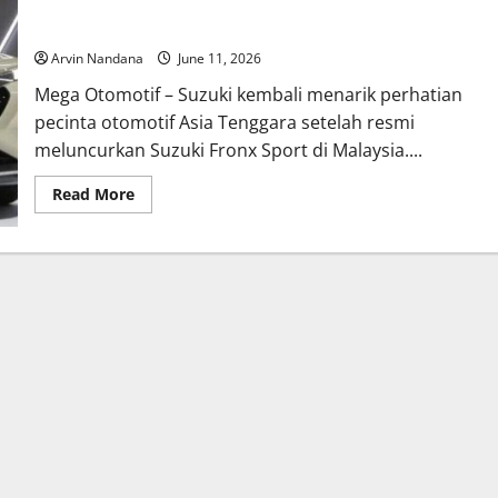
Suzuki Fronx Sport Meluncur di Malaysia, Mengapa Belum
Hadir di Indonesia?
Arvin Nandana
June 11, 2026
Mega Otomotif – Suzuki kembali menarik perhatian
pecinta otomotif Asia Tenggara setelah resmi
meluncurkan Suzuki Fronx Sport di Malaysia....
Read
Read More
more
about
Suzuki
Fronx
Sport
Meluncur
di
Malaysia,
Mengapa
Belum
Hadir
di
Indonesia?