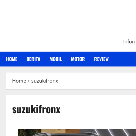
Skip
to
content
Infor
HOME
BERITA
MOBIL
MOTOR
REVIEW
Home
suzukifronx
suzukifronx