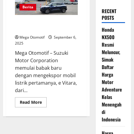
Berita
RECENT
POSTS
Ekspor Perdana Mobil Listrik e
Vitara
Honda
NX500
Mega Otomotif
September 6,
2025
Resmi
Meluncur,
Mega Otomotif – Suzuki
Simak
Motor Corporation
Daftar
memulai babak baru
Harga
dengan mengekspor mobil
Motor
listrik pertamanya, e Vitara,
Adventure
dari...
Kelas
Read
Read More
Menengah
more
about
di
Ekspor
Perdana
Indonesia
Mobil
Listrik
e
Harga