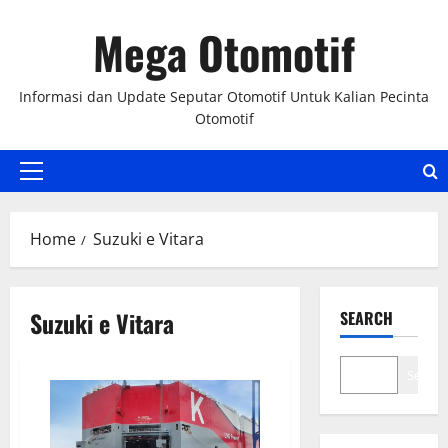
Skip
Mega Otomotif
to
content
Informasi dan Update Seputar Otomotif Untuk Kalian Pecinta
Otomotif
Primary
Menu
Home
Suzuki e Vitara
Suzuki e Vitara
SEARCH
Search