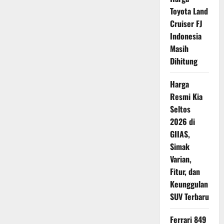
300
Toyota Land
2026
Resmi
Cruiser FJ
Hadir,
Skutik
Indonesia
Tiga
Roda
Masih
dengan
Teknologi
Dihitung
Airbag
Pertama
di
Harga
Dunia
Resmi Kia
Seltos
2026 di
GIIAS,
Simak
Varian,
Fitur, dan
Keunggulan
SUV Terbaru
Ferrari 849