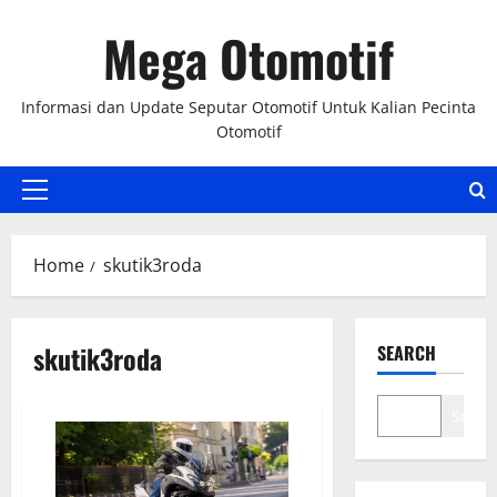
Skip
Mega Otomotif
to
content
Informasi dan Update Seputar Otomotif Untuk Kalian Pecinta
Otomotif
Primary
Menu
Home
skutik3roda
skutik3roda
SEARCH
Search