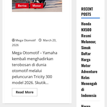
Berita
Motor
RECENT
POSTS
Yamaha Tricity 300 2026 Resmi
Hadir, Skutik Tiga Roda dengan
Honda
Teknologi Airbag Pertama di
NX500
Dunia
Resmi
Mega Otomotif
March 20,
Meluncur,
2026
Simak
Mega Otomotif – Yamaha
Daftar
kembali menghadirkan
Harga
terobosan di dunia
Motor
otomotif melalui
Adventure
peluncuran Tricity 300
Kelas
model 2026. Skutik...
Menengah
di
Read
Read More
Indonesia
more
about
Yamaha
Tricity
Harga