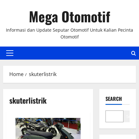
Skip
Mega Otomotif
to
content
Informasi dan Update Seputar Otomotif Untuk Kalian Pecinta
Otomotif
Primary
Menu
Home
skuterlistrik
skuterlistrik
SEARCH
Search