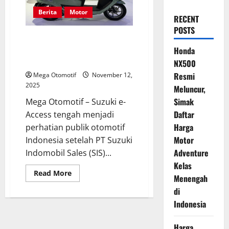
Berita
Motor
RECENT
POSTS
Suzuki e-Access: Motor Listrik
Siap Ramaikan Pasar Indonesia
Honda
Tahun Depan
NX500
Resmi
Mega Otomotif
November 12,
2025
Meluncur,
Simak
Mega Otomotif – Suzuki e-
Daftar
Access tengah menjadi
Harga
perhatian publik otomotif
Motor
Indonesia setelah PT Suzuki
Adventure
Indomobil Sales (SIS)...
Kelas
Read
Read More
Menengah
more
about
di
Suzuki
e-
Indonesia
Access:
Motor
Listrik
Harga