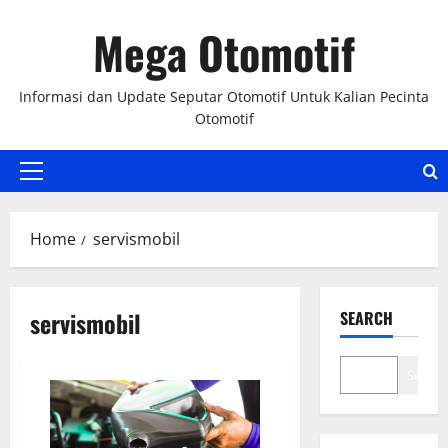
Skip
Mega Otomotif
to
content
Informasi dan Update Seputar Otomotif Untuk Kalian Pecinta
Otomotif
Primary
Menu
Home
servismobil
servismobil
SEARCH
Search