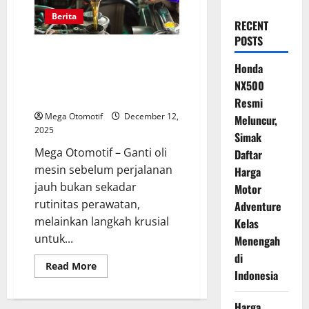
Berita
RECENT
POSTS
Ganti Oli Mesin Sebelum
Perjalanan Jauh, Langkah
Honda
Penting Cegah Risiko
NX500
Overheating
Resmi
Mega Otomotif
December 12,
Meluncur,
2025
Simak
Mega Otomotif – Ganti oli
Daftar
mesin sebelum perjalanan
Harga
jauh bukan sekadar
Motor
rutinitas perawatan,
Adventure
melainkan langkah krusial
Kelas
untuk...
Menengah
di
Read
Read More
Indonesia
more
about
Ganti
Oli
Harga