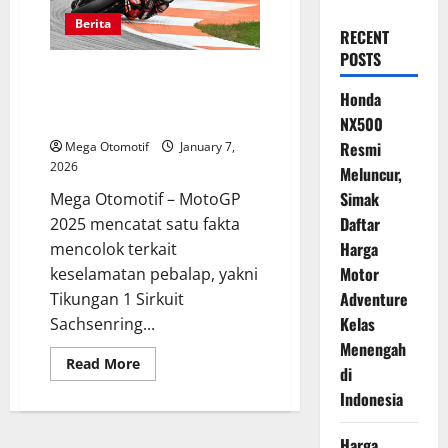
Berita
RECENT
POSTS
Tikungan Paling Mematikan
MotoGP 2025, Sachsenring
Honda
Catat Insiden Terbanyak
NX500
Resmi
Mega Otomotif
January 7,
2026
Meluncur,
Simak
Mega Otomotif – MotoGP
Daftar
2025 mencatat satu fakta
Harga
mencolok terkait
Motor
keselamatan pebalap, yakni
Adventure
Tikungan 1 Sirkuit
Kelas
Sachsenring...
Menengah
Read
Read More
di
more
about
Indonesia
Tikungan
Paling
Mematikan
Harga
MotoGP