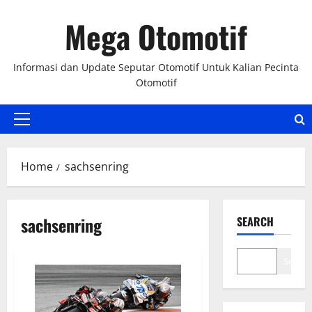
Skip
Mega Otomotif
to
content
Informasi dan Update Seputar Otomotif Untuk Kalian Pecinta
Otomotif
Primary
Menu
Home
sachsenring
sachsenring
SEARCH
Search