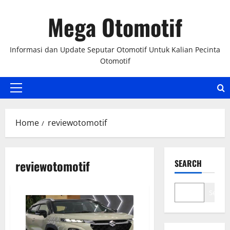
Skip
Mega Otomotif
to
content
Informasi dan Update Seputar Otomotif Untuk Kalian Pecinta
Otomotif
Primary
Menu
Home
reviewotomotif
reviewotomotif
SEARCH
Search