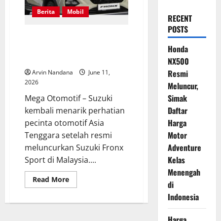
Berita
Mobil
RECENT
POSTS
Suzuki Fronx Sport Meluncur di
Malaysia, Mengapa Belum Hadir
Honda
di Indonesia?
NX500
Resmi
Arvin Nandana
June 11,
2026
Meluncur,
Simak
Mega Otomotif – Suzuki
Daftar
kembali menarik perhatian
Harga
pecinta otomotif Asia
Motor
Tenggara setelah resmi
Adventure
meluncurkan Suzuki Fronx
Kelas
Sport di Malaysia....
Menengah
Read
Read More
di
more
about
Indonesia
Suzuki
Fronx
Sport
Harga
Meluncur