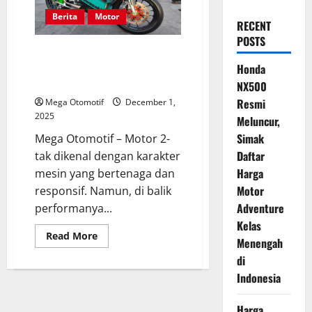
Berita
Motor
RECENT
POSTS
Mengapa Rem Utama Wajib
Prima pada Motor 2-Tak? Ini
Honda
Alasannya
NX500
Resmi
Mega Otomotif
December 1,
2025
Meluncur,
Simak
Mega Otomotif – Motor 2-
Daftar
tak dikenal dengan karakter
Harga
mesin yang bertenaga dan
Motor
responsif. Namun, di balik
Adventure
performanya...
Kelas
Read
Read More
Menengah
more
about
di
Mengapa
Rem
Indonesia
Utama
Wajib
Prima
Harga