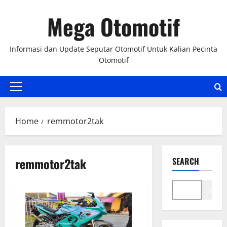
Skip
Mega Otomotif
to
content
Informasi dan Update Seputar Otomotif Untuk Kalian Pecinta
Otomotif
Primary
Menu
Home
remmotor2tak
remmotor2tak
SEARCH
Search