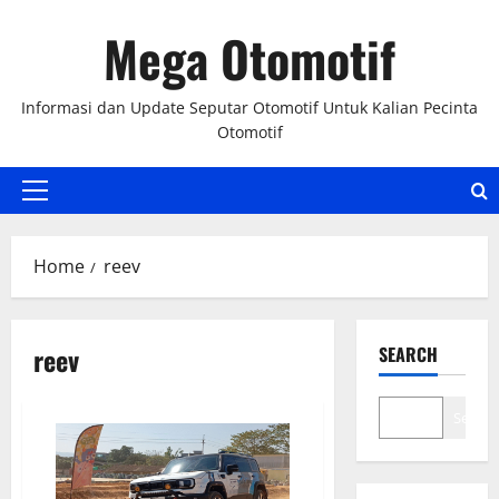
Skip
Mega Otomotif
to
content
Informasi dan Update Seputar Otomotif Untuk Kalian Pecinta
Otomotif
Primary
Menu
Home
reev
reev
SEARCH
Search