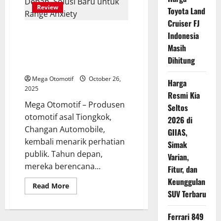
Siap
Review
Ramaikan
Toyota Land
Pasar
Cruiser FJ
Indonesia
Changan Indonesia Siap
Indonesia
Hadirkan Mobil REEV Tahun
Masih
Depan, Solusi Baru untuk Range
Dihitung
Anxiety
Mega Otomotif
October 26,
Harga
2025
Resmi Kia
Mega Otomotif – Produsen
Seltos
otomotif asal Tiongkok,
2026 di
Changan Automobile,
GIIAS,
kembali menarik perhatian
Simak
publik. Tahun depan,
Varian,
mereka berencana...
Fitur, dan
Keunggulan
Read
Read More
more
SUV Terbaru
about
Changan
Indonesia
Ferrari 849
Siap