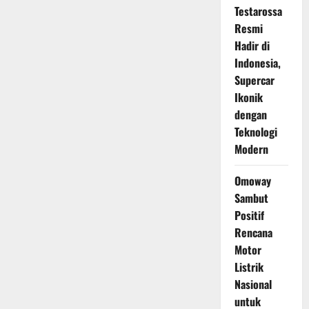
Hadirkan
Testarossa
Mobil
Resmi
REEV
Tahun
Hadir di
Depan,
Solusi
Indonesia,
Baru
untuk
Supercar
Range
Anxiety
Ikonik
dengan
Teknologi
Modern
Omoway
Sambut
Positif
Rencana
Motor
Listrik
Nasional
untuk