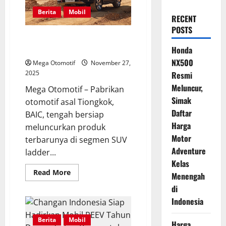
Berita
Mobil
RECENT
POSTS
BJ41, SUV Ladder Frame Modern
Siap Ramaikan Pasar Indonesia
Honda
NX500
Mega Otomotif
November 27,
2025
Resmi
Meluncur,
Mega Otomotif – Pabrikan
Simak
otomotif asal Tiongkok,
Daftar
BAIC, tengah bersiap
Harga
meluncurkan produk
Motor
terbarunya di segmen SUV
Adventure
ladder...
Kelas
Read
Read More
Menengah
more
about
di
BJ41,
SUV
Indonesia
Ladder
Frame
Berita
Mobil
Modern
Harga