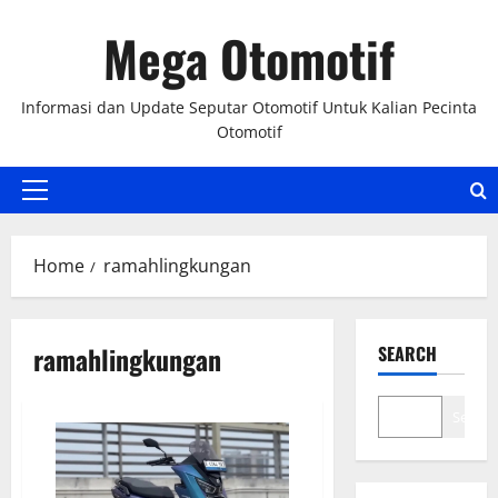
Skip
Mega Otomotif
to
content
Informasi dan Update Seputar Otomotif Untuk Kalian Pecinta
Otomotif
Primary
Menu
Home
ramahlingkungan
ramahlingkungan
SEARCH
Search