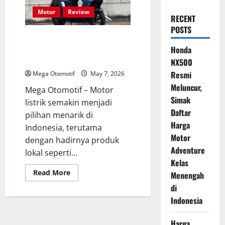
Motor
Review
RECENT
POSTS
Review Test Ride Polytron Fox
350: Motor Listrik Lokal dengan
Honda
Performa Menjanjikan
NX500
Resmi
Mega Otomotif
May 7, 2026
Meluncur,
Mega Otomotif – Motor
Simak
listrik semakin menjadi
Daftar
pilihan menarik di
Harga
Indonesia, terutama
Motor
dengan hadirnya produk
Adventure
lokal seperti...
Kelas
Read
Read More
Menengah
more
about
di
Review
Indonesia
Test
Ride
Polytron
Fox
Harga