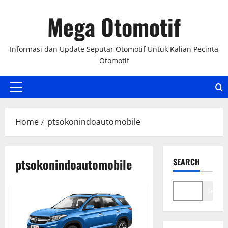
Skip
Mega Otomotif
to
content
Informasi dan Update Seputar Otomotif Untuk Kalian Pecinta
Otomotif
Primary
Menu
Home
ptsokonindoautomobile
ptsokonindoautomobile
SEARCH
Search