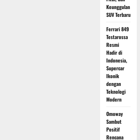
Terbuka,
Keunggulan
Pertanda
Peluncuran
SUV Terbaru
Semakin
Dekat
Ferrari 849
Testarossa
Resmi
Hadir di
Indonesia,
Supercar
Ikonik
dengan
Teknologi
Modern
Omoway
Sambut
Positif
Rencana