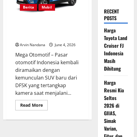
Berita
Mobil
RECENT
POSTS
SUV Terbaru DFSK Mulai Tampil
Terbuka, Pertanda Peluncuran
Harga
Semakin Dekat
Toyota Land
Cruiser FJ
Arvin Nandana
June 4, 2026
Indonesia
Mega Otomotif – Pasar
Masih
otomotif Indonesia kembali
Dihitung
diramaikan dengan
kemunculan SUV baru dari
Harga
DFSK yang tertangkap
Resmi Kia
kamera saat menjalani...
Seltos
Read
2026 di
Read More
more
GIIAS,
about
SUV
Simak
Terbaru
DFSK
Varian,
Mulai
Tampil
Fitur, dan