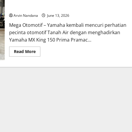
Yamaha MX King 150 Edisi Prima Pramac Resmi Meluncur di
PRJ 2026, Tampil Lebih Sporty dan Eksklusif
Arvin Nandana
June 13, 2026
Mega Otomotif – Yamaha kembali mencuri perhatian
pecinta otomotif Tanah Air dengan menghadirkan
Yamaha MX King 150 Prima Pramac...
Read
Read More
more
about
Yamaha
MX
King
150
Edisi
Prima
Pramac
Resmi
Meluncur
di
PRJ
2026,
Tampil
Lebih
Sporty
dan
Eksklusif