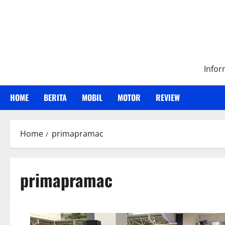
Skip
to
content
Infor
HOME
BERITA
MOBIL
MOTOR
REVIEW
Home
primapramac
primapramac