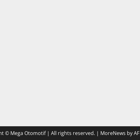
t © Mega Otomotif | All rights reserved.
|
MoreNews
by AF