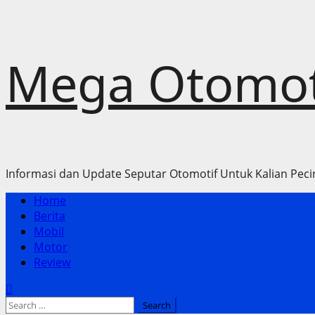
Skip
Mega Otomot
to
content
Informasi dan Update Seputar Otomotif Untuk Kalian Peci
Primary
Home
Menu
Berita
Mobil
Motor
Review
Search