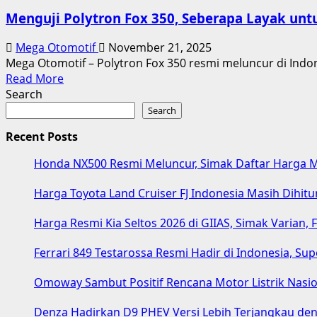
Ride
Menguji Polytron Fox 350, Seberapa Layak unt
Polytron
Fox
Mega Otomotif
November 21, 2025
350:
Mega Otomotif – Polytron Fox 350 resmi meluncur di Indo
Motor
Read
Read More
Listrik
more
Search
Lokal
about
Search
dengan
Menguji
Performa
Recent Posts
Polytron
Menjanjikan
Fox
Honda NX500 Resmi Meluncur, Simak Daftar Harga M
350,
Seberapa
Harga Toyota Land Cruiser FJ Indonesia Masih Dihit
Layak
untuk
Harga Resmi Kia Seltos 2026 di GIIAS, Simak Varian,
Mobilitas
Harian?
Ferrari 849 Testarossa Resmi Hadir di Indonesia, S
Omoway Sambut Positif Rencana Motor Listrik Nasi
Denza Hadirkan D9 PHEV Versi Lebih Terjangkau de