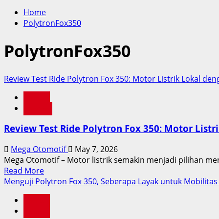
for:
Home
PolytronFox350
PolytronFox350
Review Test Ride Polytron Fox 350: Motor Listrik Lokal d
Motor
Review
Review Test Ride Polytron Fox 350: Motor List
Mega Otomotif
May 7, 2026
Mega Otomotif – Motor listrik semakin menjadi pilihan men
Read
Read More
more
Menguji Polytron Fox 350, Seberapa Layak untuk Mobilitas
about
Berita
Review
Motor
Test