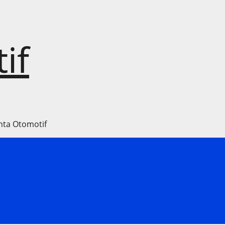
if
nta Otomotif