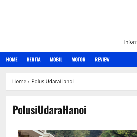
Skip
to
content
Infor
HOME
BERITA
MOBIL
MOTOR
REVIEW
Home
PolusiUdaraHanoi
PolusiUdaraHanoi