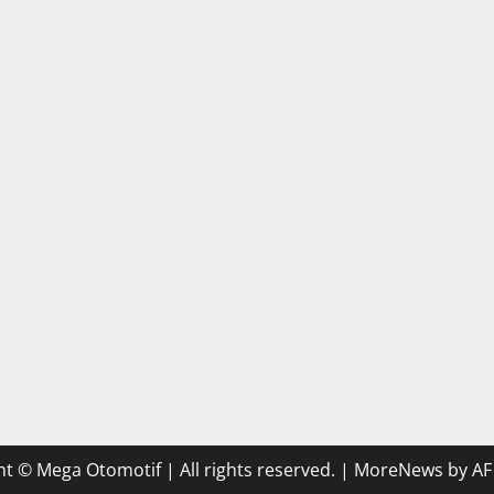
t © Mega Otomotif | All rights reserved.
|
MoreNews
by AF