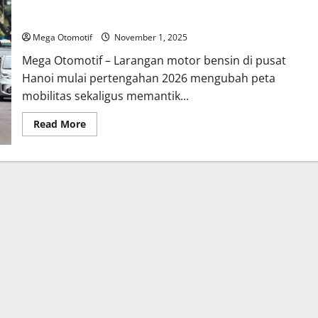
Larangan Motor Bensin di Hanoi Picu Respons Industri
Jepang: Analisis, Dampak, dan Jalan Tengah
Mega Otomotif
November 1, 2025
Mega Otomotif – Larangan motor bensin di pusat
Hanoi mulai pertengahan 2026 mengubah peta
mobilitas sekaligus memantik...
Read
Read More
more
about
Larangan
Motor
Bensin
di
Hanoi
Picu
Respons
Industri
Jepang:
Analisis,
Dampak,
dan
Jalan
Tengah