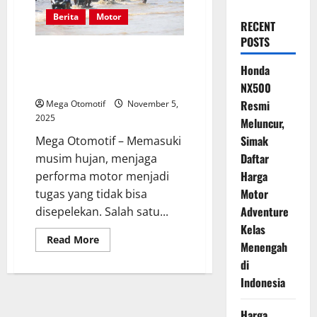
Berita
Motor
RECENT
POSTS
Musim Hujan Datang, Hindari
Sokbreker Motor Bocor dengan
Honda
Perawatan Tepat
NX500
Resmi
Mega Otomotif
November 5,
2025
Meluncur,
Simak
Mega Otomotif – Memasuki
Daftar
musim hujan, menjaga
Harga
performa motor menjadi
Motor
tugas yang tidak bisa
Adventure
disepelekan. Salah satu...
Kelas
Read
Read More
Menengah
more
about
di
Musim
Hujan
Indonesia
Datang,
Hindari
Sokbreker
Harga