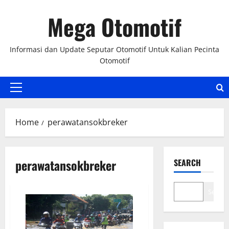
Skip
Mega Otomotif
to
content
Informasi dan Update Seputar Otomotif Untuk Kalian Pecinta
Otomotif
Primary
Menu
Home
perawatansokbreker
perawatansokbreker
SEARCH
Search