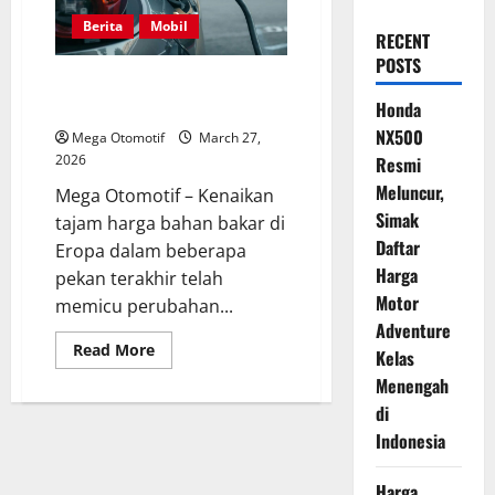
Berita
Mobil
RECENT
POSTS
Efek Konflik Iran: Mobil Listrik
Bekas Kian Diminati di Eropa
Honda
NX500
Mega Otomotif
March 27,
2026
Resmi
Meluncur,
Mega Otomotif – Kenaikan
Simak
tajam harga bahan bakar di
Daftar
Eropa dalam beberapa
Harga
pekan terakhir telah
Motor
memicu perubahan...
Adventure
Read
Read More
Kelas
more
about
Menengah
Efek
Konflik
di
Iran:
Indonesia
Mobil
Listrik
Bekas
Kian
Harga