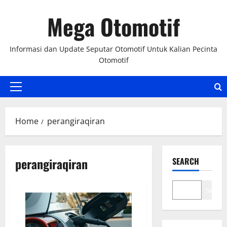
Skip
Mega Otomotif
to
content
Informasi dan Update Seputar Otomotif Untuk Kalian Pecinta
Otomotif
Primary
Menu
Home
perangiraqiran
perangiraqiran
SEARCH
Search