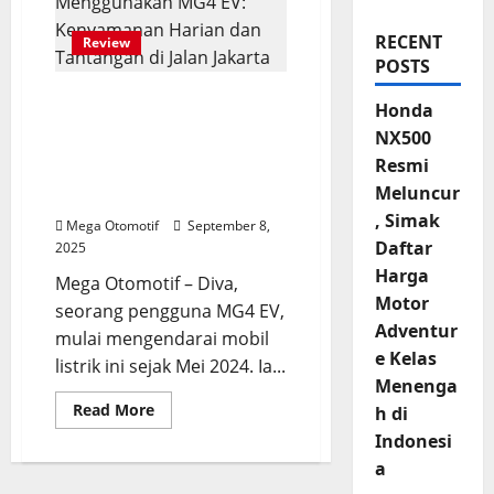
RECENT
Review
POSTS
Pengalaman Diva
Honda
Menggunakan MG4 EV:
NX500
Kenyamanan Harian dan
Resmi
Tantangan di Jalan
Meluncur
Jakarta
, Simak
Mega Otomotif
September 8,
Daftar
2025
Harga
Mega Otomotif – Diva,
Motor
seorang pengguna MG4 EV,
Adventur
mulai mengendarai mobil
e Kelas
listrik ini sejak Mei 2024. Ia...
Menenga
Read
Read More
h di
more
about
Indonesi
Pengalaman
a
Diva
Menggunakan