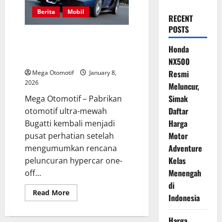
Berita
Mobil
RECENT
POSTS
Menghormati Legenda, Bugatti
Siapkan Hypercar One-Off
Honda
Berjiwa Veyron Klasik
NX500
Resmi
Mega Otomotif
January 8,
2026
Meluncur,
Simak
Mega Otomotif – Pabrikan
Daftar
otomotif ultra-mewah
Harga
Bugatti kembali menjadi
Motor
pusat perhatian setelah
Adventure
mengumumkan rencana
Kelas
peluncuran hypercar one-
Menengah
off...
di
Read
Read More
Indonesia
more
about
Menghormati
Harga
Legenda,