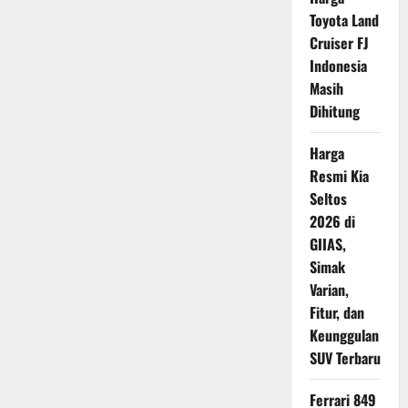
Bugatti
Toyota Land
Siapkan
Hypercar
Cruiser FJ
One-
Off
Indonesia
Berjiwa
Veyron
Masih
Klasik
Dihitung
Harga
Resmi Kia
Seltos
2026 di
GIIAS,
Simak
Varian,
Fitur, dan
Keunggulan
SUV Terbaru
Ferrari 849