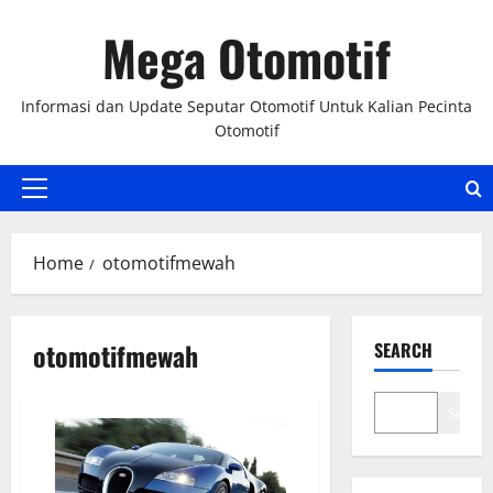
Skip
Mega Otomotif
to
content
Informasi dan Update Seputar Otomotif Untuk Kalian Pecinta
Otomotif
Primary
Menu
Home
otomotifmewah
otomotifmewah
SEARCH
Search