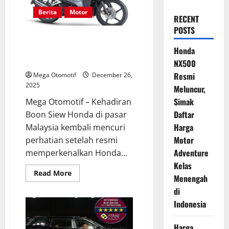
Berita
Motor
RECENT
POSTS
Honda Blade 125 Hadir Lagi
Lewat Dash 125, Harga Tembus
Honda
Rp 27 Jutaan
NX500
Resmi
Mega Otomotif
December 26,
2025
Meluncur,
Simak
Mega Otomotif – Kehadiran
Daftar
Boon Siew Honda di pasar
Harga
Malaysia kembali mencuri
Motor
perhatian setelah resmi
Adventure
memperkenalkan Honda...
Kelas
Read
Read More
Menengah
more
about
di
Honda
Blade
Indonesia
125
Hadir
Lagi
Harga