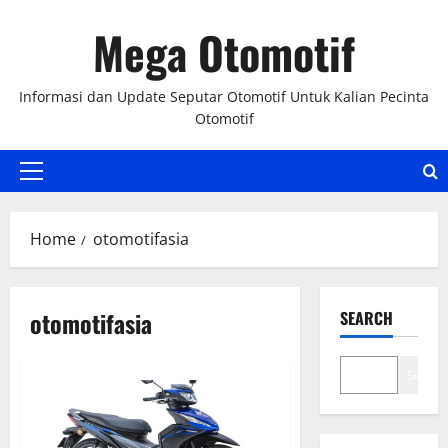
Skip
Mega Otomotif
to
content
Informasi dan Update Seputar Otomotif Untuk Kalian Pecinta
Otomotif
Primary
Menu
Home
otomotifasia
otomotifasia
SEARCH
Search