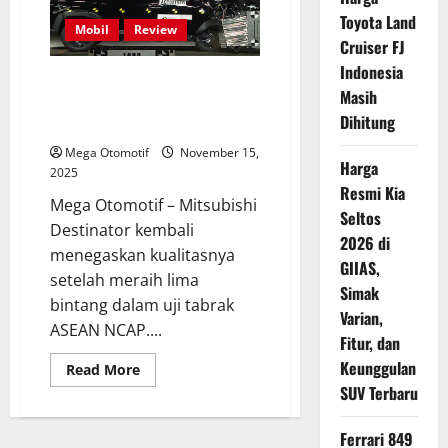
Lewat
Dash
Toyota Land
125,
Mobil
Review
Harga
Cruiser FJ
Tembus
Indonesia
Rp
Mitsubishi Destinator Raih Lima
27
Masih
Jutaan
Bintang di Uji Tabrak ASEAN
Dihitung
NCAP
Mega Otomotif
November 15,
Harga
2025
Resmi Kia
Mega Otomotif – Mitsubishi
Seltos
Destinator kembali
2026 di
menegaskan kualitasnya
GIIAS,
setelah meraih lima
Simak
bintang dalam uji tabrak
Varian,
ASEAN NCAP....
Fitur, dan
Keunggulan
Read
Read More
more
SUV Terbaru
about
Mitsubishi
Destinator
Ferrari 849
Raih