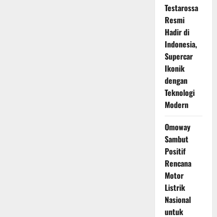
Lima
Testarossa
Bintang
di
Resmi
Uji
Tabrak
Hadir di
ASEAN
NCAP
Indonesia,
Supercar
Ikonik
dengan
Teknologi
Modern
Omoway
Sambut
Positif
Rencana
Motor
Listrik
Nasional
untuk