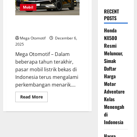
Mobil
RECENT
POSTS
Kenapa Mobil Listrik Kelas Atas
Tetap Laku di Pasaran?
Honda
NX500
Mega Otomotif
December 6,
2025
Resmi
Meluncur,
Mega Otomotif – Dalam
Simak
beberapa tahun terakhir,
Daftar
pasar mobil listrik bekas di
Harga
Indonesia terus mengalami
Motor
perkembangan menarik....
Adventure
Read
Read More
Kelas
more
about
Menengah
Kenapa
Mobil
di
Listrik
Indonesia
Kelas
Atas
Tetap
Laku
Harga