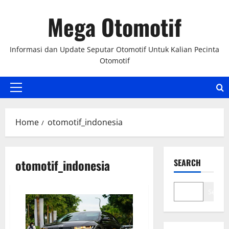
Skip
Mega Otomotif
to
content
Informasi dan Update Seputar Otomotif Untuk Kalian Pecinta
Otomotif
Primary
Menu
Home
otomotif_indonesia
otomotif_indonesia
SEARCH
Search