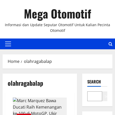
Skip
Mega Otomotif
to
content
Informasi dan Update Seputar Otomotif Untuk Kalian Pecinta
Otomotif
Primary
Menu
Home
olahragabalap
olahragabalap
SEARCH
Search