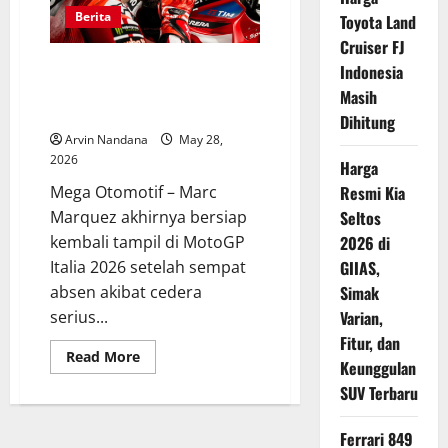
ke-
100
Berita
Toyota Land
di
MotoGP,
Cruiser FJ
Ukir
Marc Marquez Tetap Waspada
Indonesia
Sejarah
Baru
Jelang Comeback di MotoGP
Masih
di
Mugello 2026
Hungaria
Dihitung
Arvin Nandana
May 28,
2026
Harga
Mega Otomotif – Marc
Resmi Kia
Marquez akhirnya bersiap
Seltos
kembali tampil di MotoGP
2026 di
Italia 2026 setelah sempat
GIIAS,
absen akibat cedera
Simak
serius...
Varian,
Fitur, dan
Read
Read More
Keunggulan
more
about
SUV Terbaru
Marc
Marquez
Tetap
Ferrari 849
Waspada