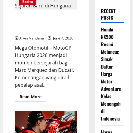
Berita
RECENT
Marc Marquez Bawa Ducati Raih
POSTS
Kemenangan ke-100 di MotoGP,
Honda
Ukir Sejarah Baru di Hungaria
NX500
Arvin Nandana
June 7, 2026
Resmi
Mega Otomotif – MotoGP
Meluncur,
Hungaria 2026 menjadi
Simak
momen bersejarah bagi
Daftar
Marc Marquez dan Ducati.
Harga
Kemenangan yang diraih
Motor
pebalap asal...
Adventure
Kelas
Read
Read More
more
Menengah
about
Marc
di
Marquez
Bawa
Indonesia
Ducati
Raih
Kemenangan
Harga