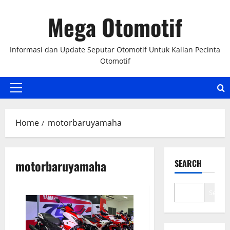
Skip
Mega Otomotif
to
content
Informasi dan Update Seputar Otomotif Untuk Kalian Pecinta
Otomotif
Primary
Menu
Home
motorbaruyamaha
motorbaruyamaha
SEARCH
Search