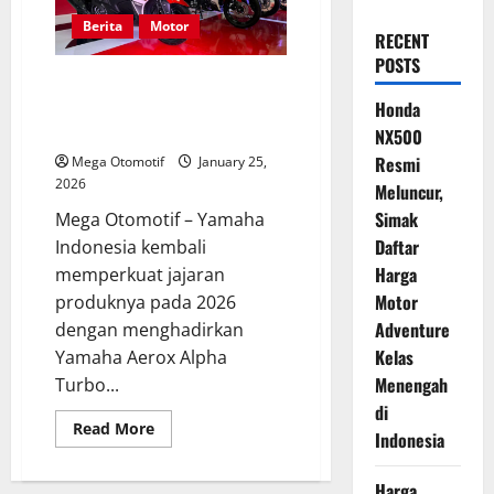
Berita
Motor
RECENT
POSTS
Mengulas Detail Yamaha Aerox
Alpha dengan Livery Spesial 70
Honda
Tahun Yamaha
NX500
Resmi
Mega Otomotif
January 25,
2026
Meluncur,
Simak
Mega Otomotif – Yamaha
Daftar
Indonesia kembali
Harga
memperkuat jajaran
Motor
produknya pada 2026
Adventure
dengan menghadirkan
Kelas
Yamaha Aerox Alpha
Menengah
Turbo...
di
Read
Read More
Indonesia
more
about
Mengulas
Harga
Detail