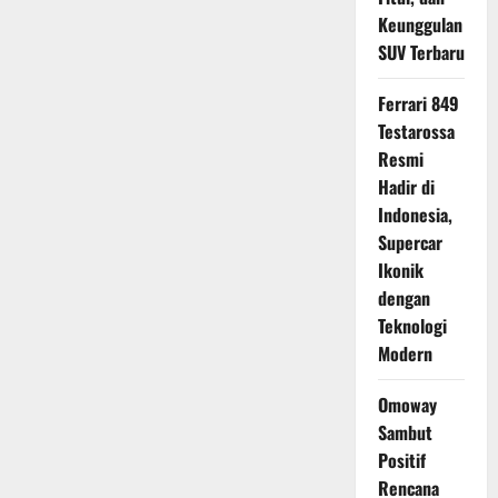
Indonesia
Keunggulan
Akhirnya
Terungkap,
SUV Terbaru
Harganya
Mulai
Rp
Ferrari 849
15
Jutaan
Testarossa
Resmi
Hadir di
Indonesia,
Supercar
Ikonik
dengan
Teknologi
Modern
Omoway
Sambut
Positif
Rencana