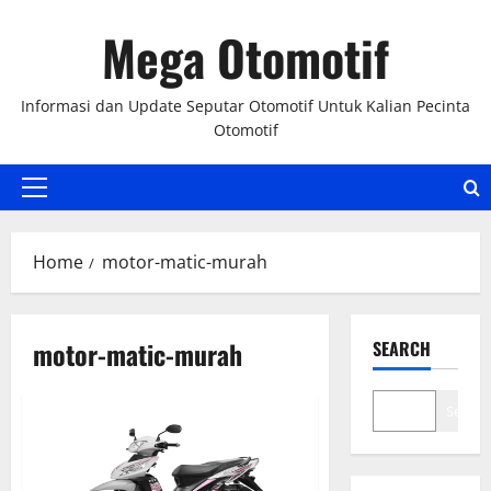
Skip
Mega Otomotif
to
content
Informasi dan Update Seputar Otomotif Untuk Kalian Pecinta
Otomotif
Primary
Menu
Home
motor-matic-murah
motor-matic-murah
SEARCH
Search