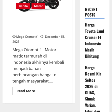
Berita
Motor
RECENT
POSTS
Motor Matic Termurah di
Indonesia Akhirnya Terungkap,
Harga
Harganya Mulai Rp 15 Jutaan
Toyota Land
Cruiser FJ
Mega Otomotif
December 15,
2025
Indonesia
Masih
Mega Otomotif – Motor
Dihitung
matic termurah di
Indonesia akhirnya kembali
Harga
menjadi bahan
Resmi Kia
perbincangan hangat di
Seltos
tengah masyarakat....
2026 di
Read
Read More
GIIAS,
more
about
Simak
Motor
Varian,
Matic
Termurah
Fitur, dan
di