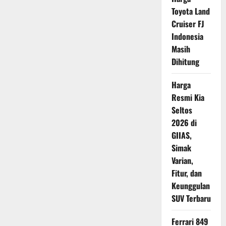
Modellista
Toyota Land
Concept:
Konsep
Cruiser FJ
Desain
Futuristik
Indonesia
yang
Memukau
Masih
di
Tokyo
Dihitung
Auto
Salon
2026
Harga
Resmi Kia
Seltos
2026 di
GIIAS,
Simak
Varian,
Fitur, dan
Keunggulan
SUV Terbaru
Ferrari 849