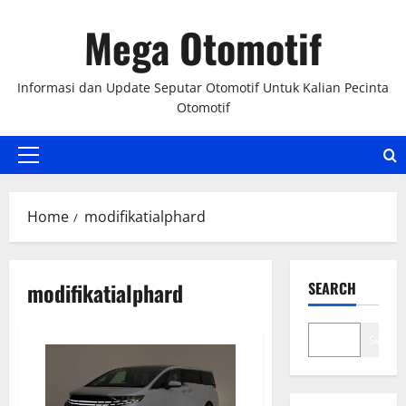
Skip
Mega Otomotif
to
content
Informasi dan Update Seputar Otomotif Untuk Kalian Pecinta
Otomotif
Primary
Menu
Home
modifikatialphard
modifikatialphard
SEARCH
Search