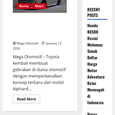
Berita
Mobil
RECENT
POSTS
Toyota Alphard Modellista
Concept: Konsep Desain
Honda
Futuristik yang Memukau di
NX500
Tokyo Auto Salon 2026
Resmi
Mega Otomotif
January 13,
Meluncur,
2026
Simak
Mega Otomotif – Toyota
Daftar
kembali membuat
Harga
gebrakan di dunia otomotif
Motor
dengan memperkenalkan
Adventure
konsep terbaru dari mobil
Kelas
Alphard...
Menengah
di
Read
Read More
Indonesia
more
about
Toyota
Alphard
Harga