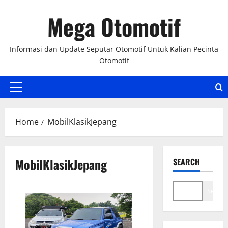
Skip
Mega Otomotif
to
content
Informasi dan Update Seputar Otomotif Untuk Kalian Pecinta
Otomotif
Primary
Menu
Home
MobilKlasikJepang
MobilKlasikJepang
SEARCH
Search