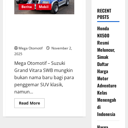
Berita
Mobil
RECENT
POSTS
Suzuki Grand Vitara SWB:
Warisan Keluarga Bernilai
Honda
Emosional dan Langka di
NX500
Indonesia
Resmi
Mega Otomotif
November 2,
Meluncur,
2025
Simak
Mega Otomotif – Suzuki
Daftar
Grand Vitara SWB mungkin
Harga
bukan nama baru bagi para
Motor
penggemar SUV klasik,
Adventure
namun...
Kelas
Menengah
Read
Read More
di
more
about
Indonesia
Suzuki
Grand
Vitara
Harga
SWB: