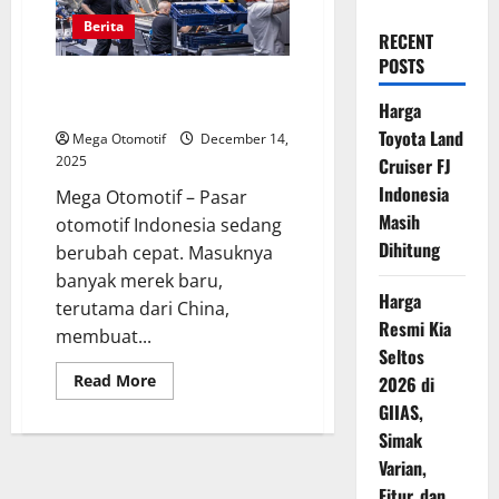
Berita
RECENT
POSTS
Produsen Jepang Tak Bisa Terus
Bertahan di Zona Hybrid
Harga
Toyota Land
Mega Otomotif
December 14,
2025
Cruiser FJ
Indonesia
Mega Otomotif – Pasar
Masih
otomotif Indonesia sedang
Dihitung
berubah cepat. Masuknya
banyak merek baru,
Harga
terutama dari China,
Resmi Kia
membuat...
Seltos
Read
Read More
2026 di
more
GIIAS,
about
Produsen
Simak
Jepang
Tak
Varian,
Bisa
Terus
Fitur, dan