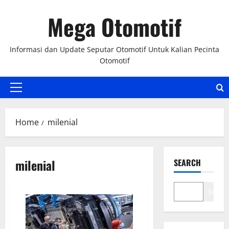
Skip
Mega Otomotif
to
content
Informasi dan Update Seputar Otomotif Untuk Kalian Pecinta
Otomotif
Primary
Menu
Home
milenial
milenial
SEARCH
Search