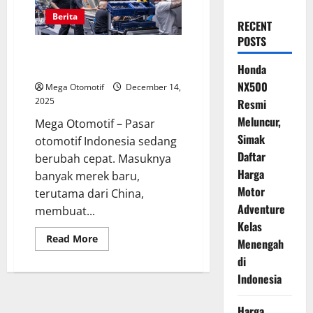
Berita
RECENT
POSTS
Produsen Jepang Tak Bisa Terus
Bertahan di Zona Hybrid
Honda
NX500
Mega Otomotif
December 14,
2025
Resmi
Meluncur,
Mega Otomotif – Pasar
Simak
otomotif Indonesia sedang
Daftar
berubah cepat. Masuknya
Harga
banyak merek baru,
Motor
terutama dari China,
Adventure
membuat...
Kelas
Read
Read More
Menengah
more
about
di
Produsen
Jepang
Indonesia
Tak
Bisa
Terus
Harga