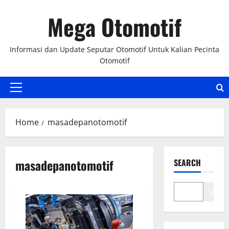
Skip
Mega Otomotif
to
content
Informasi dan Update Seputar Otomotif Untuk Kalian Pecinta
Otomotif
Primary
Menu
Home
masadepanotomotif
masadepanotomotif
SEARCH
Search