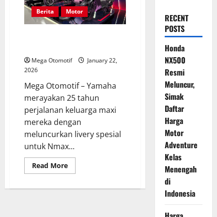
Berita
Motor
RECENT
POSTS
Livery Spesial Nmax dan Xmax
Rayakan 25 Tahun Maxi Yamaha
Honda
NX500
Mega Otomotif
January 22,
2026
Resmi
Meluncur,
Mega Otomotif – Yamaha
Simak
merayakan 25 tahun
Daftar
perjalanan keluarga maxi
Harga
mereka dengan
Motor
meluncurkan livery spesial
Adventure
untuk Nmax...
Kelas
Read
Read More
Menengah
more
about
di
Livery
Spesial
Indonesia
Nmax
dan
Xmax
Harga