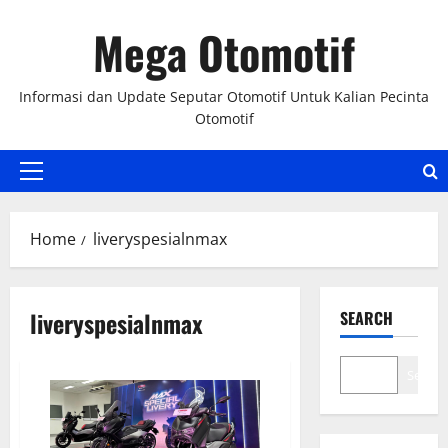
Skip
Mega Otomotif
to
content
Informasi dan Update Seputar Otomotif Untuk Kalian Pecinta
Otomotif
Primary
Menu
Home
liveryspesialnmax
liveryspesialnmax
SEARCH
Search