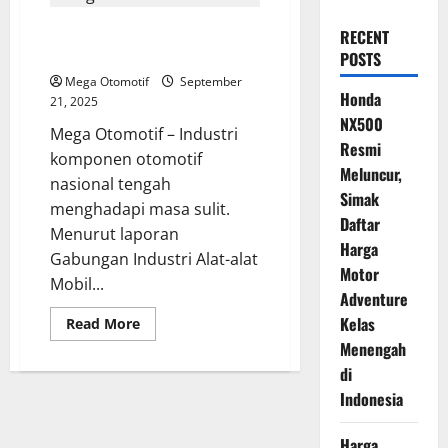
Sektor Komponen Otomotif
RECENT
Lokal Dirundung Kerugian
POSTS
Mega Otomotif
September
Honda
21, 2025
NX500
Mega Otomotif – Industri
Resmi
komponen otomotif
Meluncur,
nasional tengah
Simak
menghadapi masa sulit.
Daftar
Menurut laporan
Harga
Gabungan Industri Alat-alat
Motor
Mobil...
Adventure
Kelas
Read
Read More
more
Menengah
about
Sektor
di
Komponen
Otomotif
Indonesia
Lokal
Dirundung
Kerugian
Harga