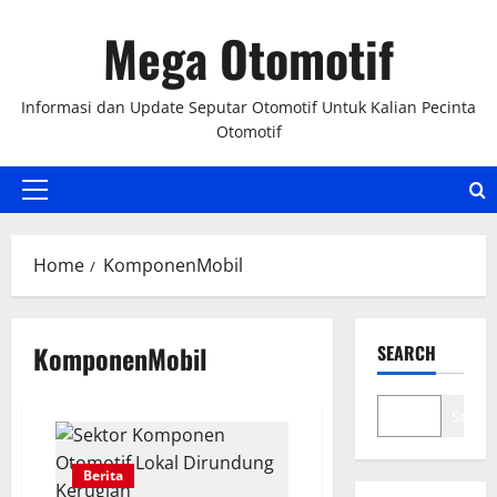
Skip
Mega Otomotif
to
content
Informasi dan Update Seputar Otomotif Untuk Kalian Pecinta
Otomotif
Primary
Menu
Home
KomponenMobil
KomponenMobil
SEARCH
Search
Berita