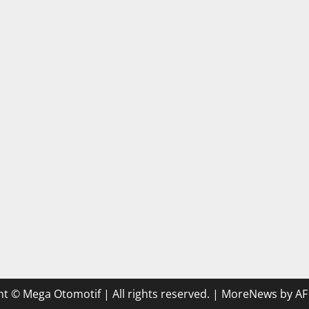
t © Mega Otomotif | All rights reserved.
|
MoreNews
by AF