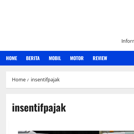
Skip
to
content
Infor
HOME
BERITA
MOBIL
MOTOR
REVIEW
Home
insentifpajak
insentifpajak