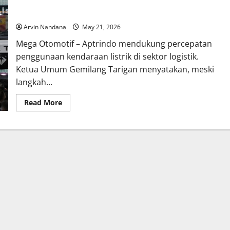
Dukung Kendaraan Listrik, Aptrindo Minta Insentif untuk
Armada Truk
Arvin Nandana
May 21, 2026
Mega Otomotif – Aptrindo mendukung percepatan
penggunaan kendaraan listrik di sektor logistik.
Ketua Umum Gemilang Tarigan menyatakan, meski
langkah...
Read
Read More
more
about
Dukung
Kendaraan
Listrik,
Aptrindo
Minta
Insentif
untuk
Armada
Truk