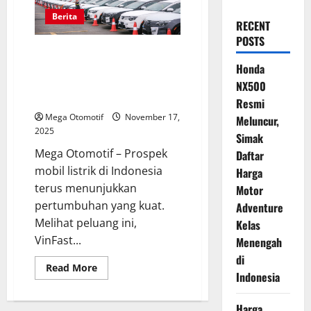
Berita
RECENT
POSTS
Prospek Cerah Kendaraan
Listrik di Indonesia, VinFast
Honda
Mantapkan Komitmen Bangun
NX500
Ekosistem EV
Resmi
Mega Otomotif
November 17,
Meluncur,
2025
Simak
Mega Otomotif – Prospek
Daftar
mobil listrik di Indonesia
Harga
terus menunjukkan
Motor
pertumbuhan yang kuat.
Adventure
Melihat peluang ini,
Kelas
VinFast...
Menengah
di
Read
Read More
Indonesia
more
about
Prospek
Cerah
Harga