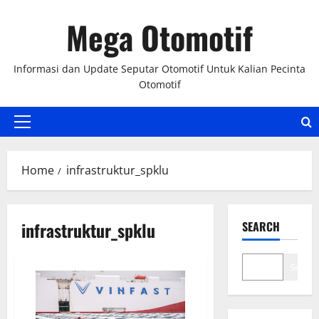
Skip
Mega Otomotif
to
content
Informasi dan Update Seputar Otomotif Untuk Kalian Pecinta
Otomotif
Primary
Menu
Home
infrastruktur_spklu
infrastruktur_spklu
SEARCH
Search