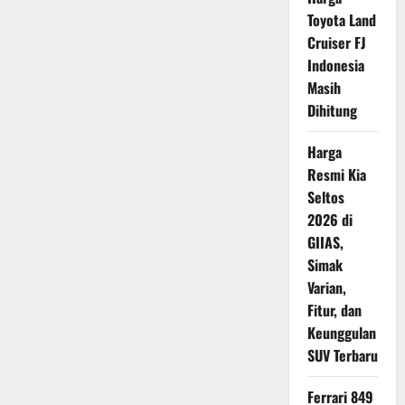
Kendaraan
Toyota Land
Listrik
di
Cruiser FJ
Indonesia,
VinFast
Indonesia
Mantapkan
Komitmen
Masih
Bangun
Ekosistem
Dihitung
EV
Harga
Resmi Kia
Seltos
2026 di
GIIAS,
Simak
Varian,
Fitur, dan
Keunggulan
SUV Terbaru
Ferrari 849