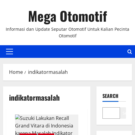
Skip
Mega Otomotif
to
content
Informasi dan Update Seputar Otomotif Untuk Kalian Pecinta
Otomotif
Primary
Menu
Home
indikatormasalah
indikatormasalah
SEARCH
Search