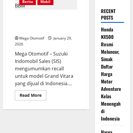
Berita
Mobil
RECENT
Suzuki Lakukan Recall Grand
POSTS
Vitara di Indonesia karena
Honda
Masalah Indikator BBM
NX500
Mega Otomotif
January 29,
Resmi
2026
Meluncur,
Mega Otomotif – Suzuki
Simak
Indomobil Sales (SIS)
Daftar
mengumumkan recall
Harga
untuk model Grand Vitara
Motor
yang dijual di Indonesia....
Adventure
Read
Read More
Kelas
more
Menengah
about
Suzuki
di
Lakukan
Recall
Indonesia
Grand
Vitara
di
Harga
Indonesia